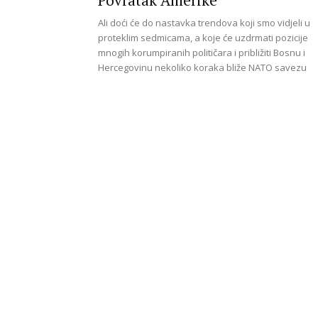
Povratak Amerike
for
Ali doći će do nastavka trendova koji smo vidjeli u
proteklim sedmicama, a koje će uzdrmati pozicije
mnogih korumpiranih političara i približiti Bosnu i
Hercegovinu nekoliko koraka bliže NATO savezu
Security
and
Justice