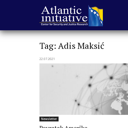
Atlantska
Tag: Adis Maksić
inicijativa
22.07.2021
|
Center
Newsletter