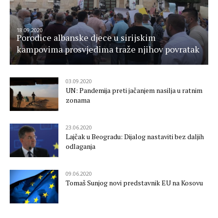
18.09.2020
Porodice albanske djece u sirijskim
kampovima prosvjedima traže njihov povratak
03.09.2020
UN: Pandemija preti jačanjem nasilja u ratnim
zonama
23.06.2020
Lajčak u Beogradu: Dijalog nastaviti bez daljih
odlaganja
09.06.2020
Tomaš Sunjog novi predstavnik EU na Kosovu