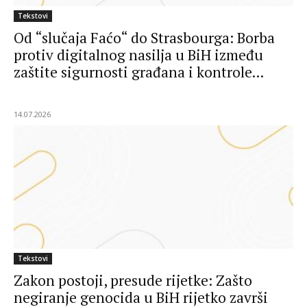
Tekstovi
Od “slučaja Faćo“ do Strasbourga: Borba
protiv digitalnog nasilja u BiH između
zaštite sigurnosti građana i kontrole...
14.07.2026
Tekstovi
Zakon postoji, presude rijetke: Zašto
negiranje genocida u BiH rijetko završi