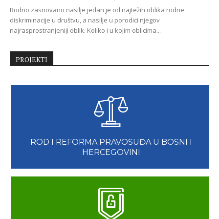
Rodno zasnovano nasilje jedan je od najtežih oblika rodne
diskriminacije u društvu, a nasilje u porodici njegov
najrasprostranjeniji oblik. Koliko i u kojim oblicima...
PROJEKTI
ROD I REFORMA PRAVOSUĐA U BOSNI I
HERCEGOVINI