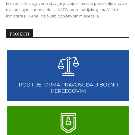
Iako politički dogovor o stavljanju vojne imovine pod okrilje države
nije postignut, predsjednica NATO koordinacijskog tima Vijeća
ministara BiH Ana Trišić-Babić početkom mjeseca je...
PROJEKTI
ROD I REFORMA PRAVOSUĐA U BOSNI I
HERCEGOVINI