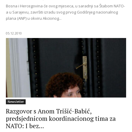
Bosna i Hercegovina će ovog mjeseca, u saradnji sa Štabom NATO-
a u Sarajevu, završiti izradu svog prvog Godišnjeg nacionalnog
plana (ANP) u okviru Akcionog...
05.12.2010
Newsletter
Razgovor s Anom Trišić-Babić,
predsjednicom koordinacionog tima za
NATO: I bez...