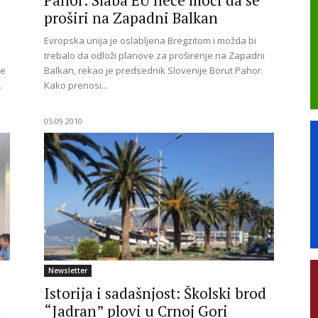
Pahor: Slaba EU neće moći da se
proširi na Zapadni Balkan
Evropska unija je oslabljena Bregzitom i možda bi
trebalo da odloži planove za proširenje na Zapadni
te
Balkan, rekao je predsednik Slovenije Borut Pahor.
.
Kako prenosi...
05.09.2010
Newsletter
Istorija i sadašnjost: Školski brod
u
“Jadran” plovi u Crnoj Gori