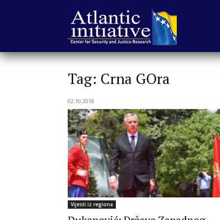
Atlantska
Tag: Crna GOra
inicijativa
02.10.2018
|
Center
Vijesti iz regiona