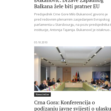
Đukanović: Države Zapadnog
Balkana žele biti pratner EU
for
Predsjednik Crne Gore Milo Đukanović govorio je
pred redovnim plenarnim zasjedanjem Evropskog
parlamenta u Starsbourgu, na poziv predsjednika 
institucije, Antonija Tajanija. Đukanović je istaknuo..
Security
05.10.2010
and
Justice
Newsletter
Crna Gora: Konferencija o
podizanju javne svijesti o ulask