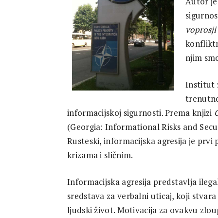
Autor je 
Research
sigurnos
voprosji
konflikt
njim smo
Institut
trenutno
informacijskoj sigurnosti. Prema knjizi
G
(Georgia: Informational Risks and Secur
Rusteski, informacijska agresija je prvi
krizama i sličnim.
Informacijska agresija predstavlja ile
sredstava za verbalni uticaj, koji stvara 
ljudski život. Motivacija za ovakvu zlou