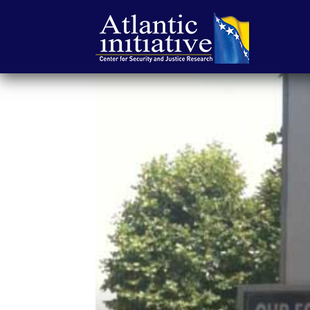
Atlantska
inicijativa
|
Center