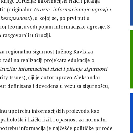
knjige „Gruzija: informacijski rizici i pitanja
ti” (originalno
Gruzia: informacionnjie ugrozji i
 bezopasnosti
), u kojoj se, po prvi put u
noj teoriji, uvodi pojam informacijske agresije. S
 razgovarali u Gruziji.
 za regionalnu sigurnost Južnog Kavkaza
 radi na realizaciji projekata edukacije o
ruzija: informacijski rizici i pitanja sigurnosti
ity Issues), čiji je autor upravo Aleksandar
 put definisana i dovedena u vezu sa sigurnošću,
galnu upotrebu informacijskih proizvoda kao
psihološki i fizički rizik i opasnost za normalni
potrebu informacija je najčešće političke prirode