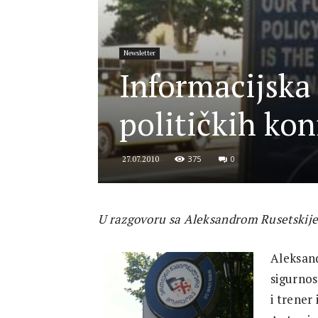
for
Newsletter
Informacijska
Security
političkih kon
375
0
27.07.2010
and
U razgovoru sa Aleksandrom Rusetskije
Justice
Aleksand
sigurnos
i trener