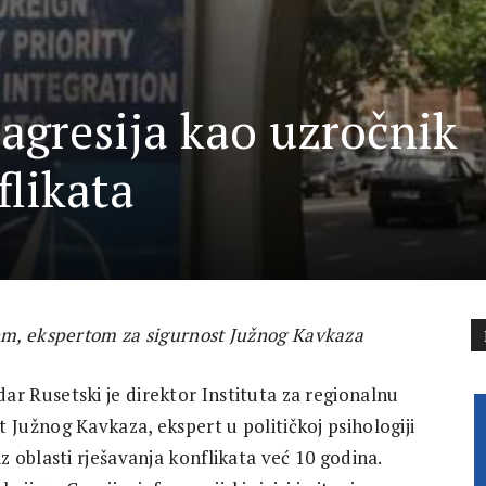
 agresija kao uzročnik
flikata
m, ekspertom za sigurnost Južnog Kavkaza
ar Rusetski je direktor Instituta za regionalnu
t Južnog Kavkaza, ekspert u političkoj psihologiji
 iz oblasti rješavanja konflikata već 10 godina.