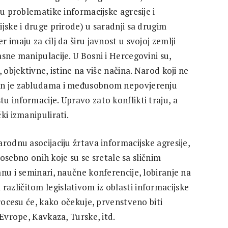
ju problematike informacijske agresije i
jske i druge prirode) u saradnji sa drugim
imaju za cilj da širu javnost u svojoj zemlji
sne manipulacije. U Bosni i Hercegovini su,
 objektivne, istine na više načina. Narod koji ne
on je zabludama i međusobnom nepovjerenju
 informacije. Upravo zato konflikti traju, a
ki izmanipulirati.
rodnu asocijaciju žrtava informacijske agresije,
 posebno onih koje su se sretale sa sličnim
nu i seminari, naučne konferencije, lobiranje na
zličitom legislativom iz oblasti informacijske
procesu će, kako očekuje, prvenstveno biti
 Evrope, Kavkaza, Turske, itd.