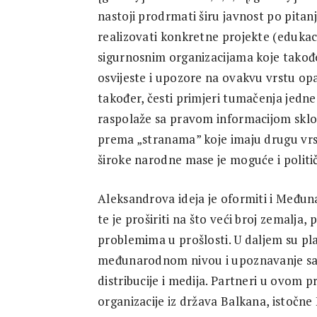
nastoji prodrmati širu javnost po pitan
realizovati konkretne projekte (edukaci
sigurnosnim organizacijama koje također 
osvijeste i upozore na ovakvu vrstu opa
također, česti primjeri tumačenja jedne,
raspolaže sa pravom informacijom skl
prema „stranama” koje imaju drugu vrstu
široke narodne mase je moguće i politič
Aleksandrova ideja je oformiti i Međuna
te je proširiti na što veći broj zemalja,
problemima u prošlosti. U daljem su pla
međunarodnom nivou i upoznavanje sa ra
distribucije i medija. Partneri u ovom 
organizacije iz država Balkana, istočne