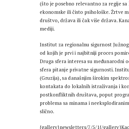
(što je posebno relevantno za regije sa
ekonomske ili čisto psihološke. Žrtve mog
društvo, država ili čak više država. Kan
mediji.
Institut za regionalnu sigurnost Južnog
od kojih je prvi i najbitniji proces pomir
Druga sfera interesa su međunarodni od
sfera pitanje privatne sigurnosti. Instit
(Gruzija), sa današnjim širokim spektr
kontakata do lokalnih istraživanja i k
postkonfliktnih društava, poput progra
problema sa minama i neeksplodiranim
slično.
{gallery}newsletters/7/5/1{/gallery}Ka