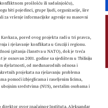
 konfliktnom prošlošću ili sadašnjošću),
u biti pojedinci, grupe ljudi, organizacije, šire
ali za vršenje informacijske agresije su masovni
 Kavkaza, pored ovog projekta radi u tri pravca,
enja i rješavanje konflikata u Gruziji i regionu.
nosi (pitanja članstva u NATO), dok je treća
ut je osnovan 2001. godine sa sjedištem u Tbilisiju
om djelatnosti, od međunarodnih odnosa i
onkretnih projekata na rješavanju problema
ma pomoći izbjeglicama i raseljenim licima,
 ubojnim sredstvima (NUS), nestalim osobama i
o direktor ovog značajnog Instituta, Aleksandar