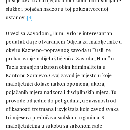
poslije 467 krađa dječak dobio samo ukor socijalne
službe i pojačan nadzor u toj poluzatvorenoj
ustanovi.
[4]
U vezi sa Zavodom „Hum“ vrlo je interesantan
podatak da je otvaranjem Odjela za maloljetnike u
okviru Kazneno-popravnog zavoda u Tuzli te
prebacivanjem dijela štićenika Zavoda „Hum“ u
Tuzlu smanjen ukupan obim kriminaliteta u
Kantonu Sarajevo. Ovaj zavod je mjesto u koje
maloljetnici dolaze nakon opomena, ukora,
pojačanih mjera nadzora i disciplinskih mjera. Tu
provode od jedne do pet godina, u zavisnosti od
efikasnosti tretmana i izvještaja koje zavod svaka
tri mjeseca predočava sudskim organima. S
maloljetnicima u sukobu sa zakonom rade