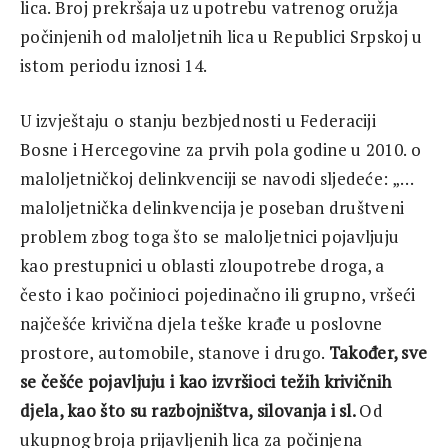
lica. Broj prekršaja uz upotrebu vatrenog oružja
počinjenih od maloljetnih lica u Republici Srpskoj u
istom periodu iznosi 14.
U izvještaju o stanju bezbjednosti u Federaciji
Bosne i Hercegovine za prvih pola godine u 2010. o
maloljetničkoj delinkvenciji se navodi sljedeće: „…
maloljetnička delinkvencija je poseban društveni
problem zbog toga što se maloljetnici pojavljuju
kao prestupnici u oblasti zloupotrebe droga, a
često i kao počinioci pojedinačno ili grupno, vršeći
najčešće krivična djela teške krađe u poslovne
prostore, automobile, stanove i drugo.
Također, sve
se češće pojavljuju i kao izvršioci težih krivičnih
djela, kao što su razbojništva, silovanja i sl.
Od
ukupnog broja prijavljenih lica za počinjena