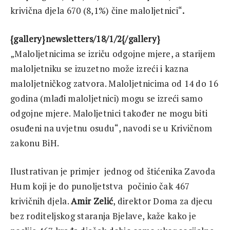
krivična djela 670 (8,1%) čine maloljetnici“
.
{gallery}newsletters/18/1/2{/gallery}
„Maloljetnicima se izriču odgojne mjere, a starijem
maloljetniku se izuzetno može izreći i kazna
maloljetničkog zatvora. Maloljetnicima od 14 do 16
godina (mlađi maloljetnici) mogu se izreći samo
odgojne mjere. Maloljetnici također ne mogu biti
osuđeni na uvjetnu osudu“, navodi se u Krivičnom
zakonu BiH.
Ilustrativan je primjer jednog od štićenika Zavoda
Hum koji je do punoljetstva počinio čak 467
krivičnih djela.
Amir Zelić
, direktor Doma za djecu
bez roditeljskog staranja Bjelave, kaže kako je