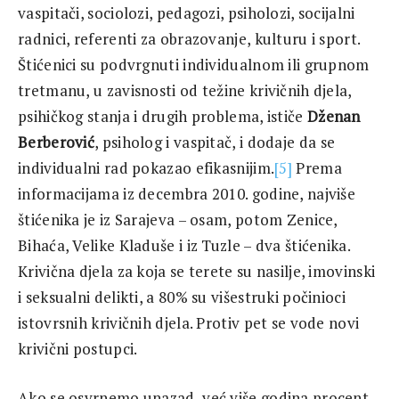
vaspitači, sociolozi, pedagozi, psiholozi, socijalni
radnici, referenti za obrazovanje, kulturu i sport.
Štićenici su podvrgnuti individualnom ili grupnom
tretmanu, u zavisnosti od težine krivičnih djela,
psihičkog stanja i drugih problema, ističe
Dženan
Berberović
, psiholog i vaspitač, i dodaje da se
individualni rad pokazao efikasnijim.
[5]
Prema
informacijama iz decembra 2010. godine, najviše
štićenika je iz Sarajeva – osam, potom Zenice,
Bihaća, Velike Kladuše i iz Tuzle – dva štićenika.
Krivična djela za koja se terete su nasilje, imovinski
i seksualni delikti, a 80% su višestruki počinioci
istovrsnih krivičnih djela. Protiv pet se vode novi
krivični postupci.
Ako se osvrnemo unazad, već više godina procent