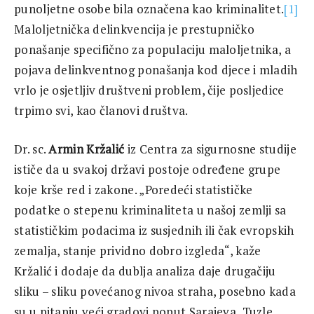
punoljetne osobe bila označena kao kriminalitet.
[1]
Maloljetnička delinkvencija je prestupničko
ponašanje specifično za populaciju maloljetnika, a
pojava delinkventnog ponašanja kod djece i mladih
vrlo je osjetljiv društveni problem, čije posljedice
trpimo svi, kao članovi društva.
Dr. sc.
Armin Kržalić
iz Centra za sigurnosne studije
ističe da u svakoj državi postoje određene grupe
koje krše red i zakone. „Poredeći statističke
podatke o stepenu kriminaliteta u našoj zemlji sa
statističkim podacima iz susjednih ili čak evropskih
zemalja, stanje prividno dobro izgleda“, kaže
Kržalić i dodaje da dublja analiza daje drugačiju
sliku – sliku povećanog nivoa straha, posebno kada
su u pitanju veći gradovi poput Sarajeva, Tuzle,