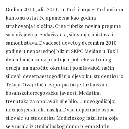
Godina 2010., ali i 2011., u Tuzli i uopće Tuzlanskom
kantonu ostat će upamćena kao godina
strahovanja i zločina. Crne rubrike novina prepune
su slučajeva premlaćivanja, silovanja, ubistava i
samoubistava. Dvadeset devetog decembra 2010.
godine u neposrednoj blizini SKPC Mejdan u Tuzli
dva mladića su uz prijetnju upotrebe vatrenog
oružja na naročito okrutan i ponižavajući način
silovali devetnaestogodišnju djevojku, studenticu iz
Tešnja. Ovaj zločin zaprepastio je tuzlansku i
bosanskohercegovačku javnost. Međutim,
trenutaka za oporavak nije bilo. U novogodišnjoj
noći još jedan akt nasilja. Dvije nepoznate osobe
silovale su studenticu Medicinskog fakulteta koja
se vraćala iz Omladinskog doma prema Slatini.