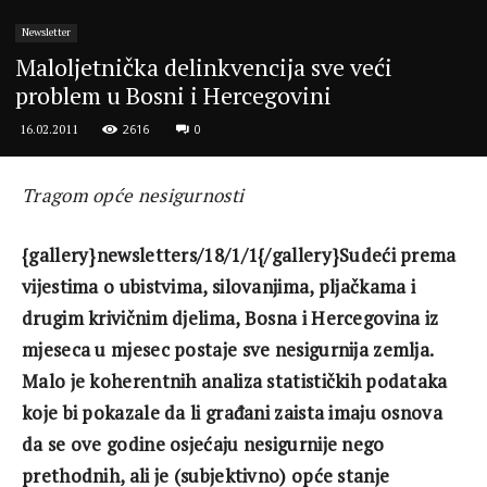
Newsletter
Maloljetnička delinkvencija sve veći
problem u Bosni i Hercegovini
2616
0
16.02.2011
Tragom opće nesigurnosti
{gallery}newsletters/18/1/1{/gallery}Sudeći prema
vijestima o ubistvima, silovanjima, pljačkama i
drugim krivičnim djelima, Bosna i Hercegovina iz
mjeseca u mjesec postaje sve nesigurnija zemlja.
Malo je koherentnih analiza statističkih podataka
koje bi pokazale da li građani zaista imaju osnova
da se ove godine osjećaju nesigurnije nego
prethodnih, ali je (subjektivno) opće stanje