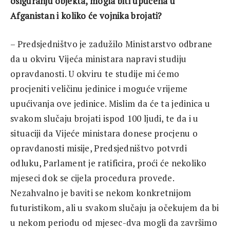
osiguranju objekta, mogla biti upućena u
Afganistan i koliko će vojnika brojati?
– Predsjedništvo je zadužilo Ministarstvo odbrane
da u okviru Vijeća ministara napravi studiju
opravdanosti. U okviru te studije mi ćemo
procjeniti veličinu jedinice i moguće vrijeme
upućivanja ove jedinice. Mislim da će ta jedinica u
svakom slučaju brojati ispod 100 ljudi, te da i u
situaciji da Vijeće ministara donese procjenu o
opravdanosti misije, Predsjedništvo potvrdi
odluku, Parlament je ratificira, proći će nekoliko
mjeseci dok se cijela procedura provede.
Nezahvalno je baviti se nekom konkretnijom
futuristikom, ali u svakom slučaju ja očekujem da bi
u nekom periodu od mjesec-dva mogli da završimo