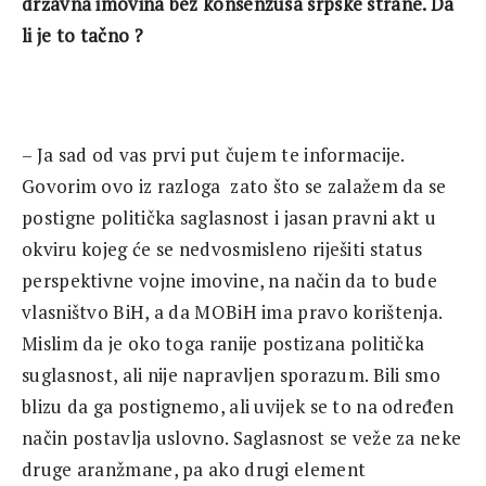
državna imovina bez konsenzusa srpske strane. Da
li je to tačno ?
– Ja sad od vas prvi put čujem te informacije.
Govorim ovo iz razloga zato što se zalažem da se
postigne politička saglasnost i jasan pravni akt u
okviru kojeg će se nedvosmisleno riješiti status
perspektivne vojne imovine, na način da to bude
vlasništvo BiH, a da MOBiH ima pravo korištenja.
Mislim da je oko toga ranije postizana politička
suglasnost, ali nije napravljen sporazum. Bili smo
blizu da ga postignemo, ali uvijek se to na određen
način postavlja uslovno. Saglasnost se veže za neke
druge aranžmane, pa ako drugi element