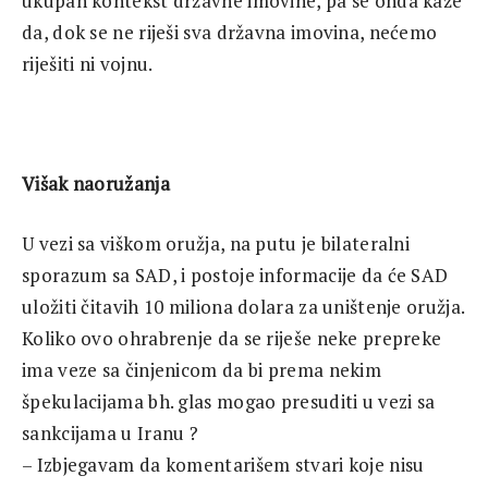
ukupan kontekst državne imovine, pa se onda kaže
da, dok se ne riješi sva državna imovina, nećemo
riješiti ni vojnu.
Višak naoružanja
U vezi sa viškom oružja, na putu je bilateralni
sporazum sa SAD, i postoje informacije da će SAD
uložiti čitavih 10 miliona dolara za uništenje oružja.
Koliko ovo ohrabrenje da se riješe neke prepreke
ima veze sa činjenicom da bi prema nekim
špekulacijama bh. glas mogao presuditi u vezi sa
sankcijama u Iranu ?
– Izbjegavam da komentarišem stvari koje nisu