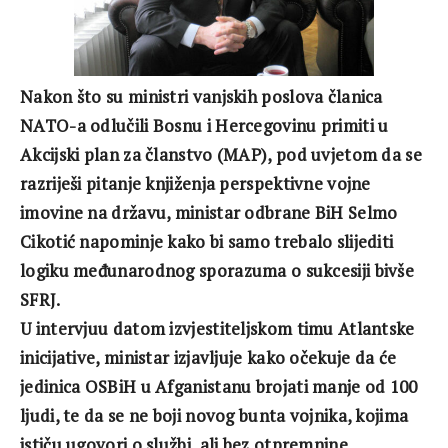
Nakon što su ministri vanjskih poslova članica
NATO-a odlučili Bosnu i Hercegovinu primiti u
Akcijski plan za članstvo (MAP), pod uvjetom da se
razriješi pitanje knjiženja perspektivne vojne
imovine na državu, ministar odbrane BiH Selmo
Cikotić napominje kako bi samo trebalo slijediti
logiku međunarodnog sporazuma o sukcesiji bivše
SFRJ.
U intervjuu datom izvjestiteljskom timu Atlantske
inicijative, ministar izjavljuje kako očekuje da će
jedinica OSBiH u Afganistanu brojati manje od 100
ljudi, te da se ne boji novog bunta vojnika, kojima
ističu ugovori o službi, ali bez otpremnine.