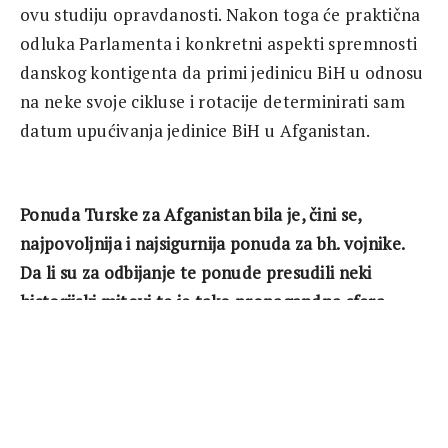
ovu studiju opravdanosti. Nakon toga će praktična
odluka Parlamenta i konkretni aspekti spremnosti
danskog kontigenta da primi jedinicu BiH u odnosu
na neke svoje cikluse i rotacije determinirati sam
datum upućivanja jedinice BiH u Afganistan.
Ponuda Turske za Afganistan bila je, čini se,
najpovoljnija i najsigurnija ponuda za bh. vojnike.
Da li su za odbijanje te ponude presudili neki
historijski mitovi te je tako propagandna sfera
ispala puno značajnija od sigurnosti ?
– Ja sam zahvalan što ste mi postavili to pitanje i
mislim da je jako relevantno za jednu ozbiljniju
analizu naših odnosa, ili možda bolje razumijevanje