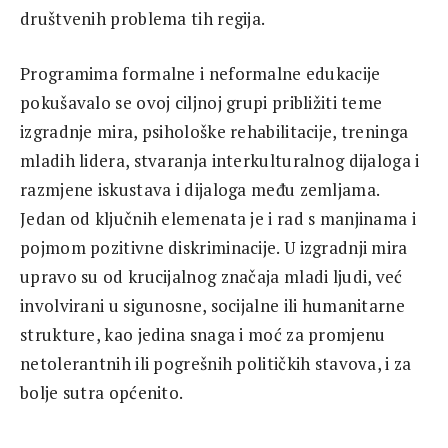
društvenih problema tih regija.
Programima formalne i neformalne edukacije
pokušavalo se ovoj ciljnoj grupi približiti teme
izgradnje mira, psihološke rehabilitacije, treninga
mladih lidera, stvaranja interkulturalnog dijaloga i
razmjene iskustava i dijaloga među zemljama.
Jedan od ključnih elemenata je i rad s manjinama i
pojmom pozitivne diskriminacije. U izgradnji mira
upravo su od krucijalnog značaja mladi ljudi, već
involvirani u sigunosne, socijalne ili humanitarne
strukture, kao jedina snaga i moć za promjenu
netolerantnih ili pogrešnih političkih stavova, i za
bolje sutra općenito.
Planirana je i dalja saradnja učesnika na raznim