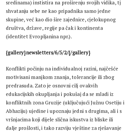
sredinama) instistira na proširenju svojih vidika, tj
shvatanju sebe ne kao pripadnika samo jedne
skupine, već kao dio šire zajednice, cjelokupnog
društva, države, regije pa čak i kontinenta
(identitet Evropljanina npr.).
{gallery}newsletters/6/5/2/{/gallery}
Konflikti počinju na individualnoj razini, najčešće
motivisani manjkom znanja, tolerancije ili zbog
predrasuda. Zato je osnovni cilj ovakvih
edukacijskih okupljanja i pokušaj da se mladi iz
konfliktnih zona Gruzije (uključujući Južnu Osetiju i
Abhaziju) ujedine i upoznaju jedni s drugima, ali i s
vršnjacima koji dijele slična iskustva iz bliske ili
dalje prošlosti, i tako razviju vještine za rješavanje