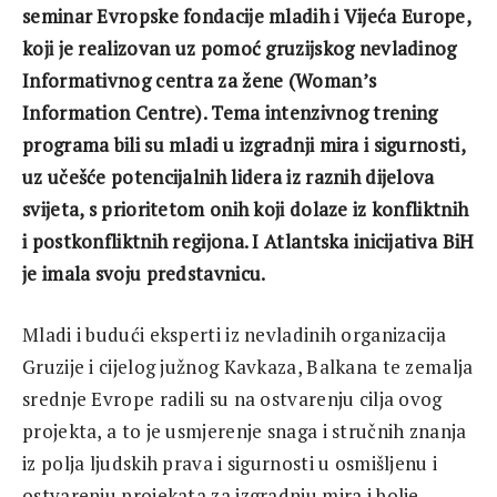
seminar Evropske fondacije mladih i Vijeća Europe,
koji je realizovan uz pomoć gruzijskog nevladin
og
I
nformativnog centra
za žene
(Woman’s
Information Centre). Tema intenzivnog trening
programa bili su mladi u izgradnji mira i sigurnosti,
uz učešće potencijalnih lidera iz raznih dijelova
svijeta, s prioritetom onih koji dolaze iz konfliktnih
i postkonfliktnih regijona. I Atlantska inicijativa BiH
je imala svoju predstavnicu.
Mladi i budući eksperti iz nevladinih organizacija
Gruzije i cijelog južnog Kavkaza, Balkana te zemalja
srednje Evrope radili su na ostvarenju cilja ovog
projekta, a to je usmjerenje snaga i stručnih znanja
iz polja ljudskih prava i sigurnosti u osmišljenu i
ostvarenju projekata za izgradnju mira i bolje