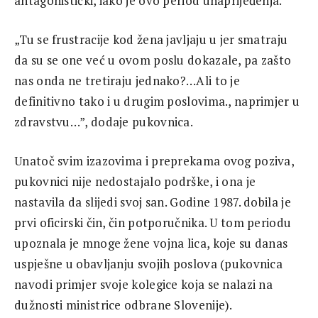
antagonistički, iako je ovo period unaprijeđenja.
„Tu se frustracije kod žena javljaju u jer smatraju
da su se one već u ovom poslu dokazale, pa zašto
nas onda ne tretiraju jednako?…Ali to je
definitivno tako i u drugim poslovima., naprimjer u
zdravstvu…”, dodaje pukovnica.
Unatoč svim izazovima i preprekama ovog poziva,
pukovnici nije nedostajalo podrške, i ona je
nastavila da slijedi svoj san. Godine 1987. dobila je
prvi oficirski čin, čin potporučnika. U tom periodu
upoznala je mnoge žene vojna lica, koje su danas
uspješne u obavljanju svojih poslova (pukovnica
navodi primjer svoje kolegice koja se nalazi na
dužnosti ministrice odbrane Slovenije).