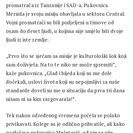
promatrača iz Tanzanije i SAD-a. Pukovnica
Mersida je svoju misiju obavljala u sektoru Central.
Vojni promatrači su bili podjeljeni u timove od
osam do deset ljudi, u kojima nije smjelo biti dvoje
ljudi iz iste zemlje.
„Prvo što se sjećam sa misije je kulturološki šok koji
sam doživjela. Na to te niko ne može spremiti”,
kaže pukovnica. „Glad i bijeda koji su me dole
dočekali, uslovi života koji su nepojmljivi za naše
standarde doveli su me u situaciju da prva tri dana
nisam ni sa kim razgovarala!”.
Tek nakon određenog vremena počela se polako
privikavati. Kolege su je odlično prihvatile, ali kako
naglašava pukovnica Mešetović, od nje se nije