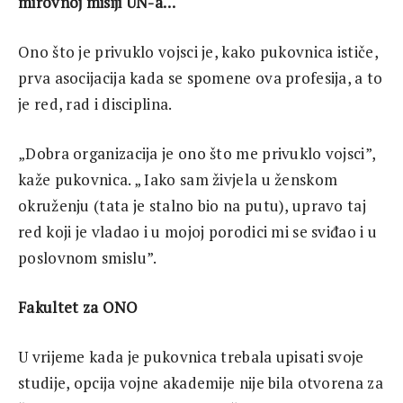
mirovnoj misiji UN-a…
Ono što je privuklo vojsci je, kako pukovnica ističe,
prva asocijacija kada se spomene ova profesija, a to
je red, rad i disciplina.
„Dobra organizacija je ono što me privuklo vojsci”,
kaže pukovnica. „ Iako sam živjela u ženskom
okruženju (tata je stalno bio na putu), upravo taj
red koji je vladao i u mojoj porodici mi se sviđao i u
poslovnom smislu”.
Fakultet za ONO
U vrijeme kada je pukovnica trebala upisati svoje
studije, opcija vojne akademije nije bila otvorena za