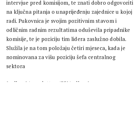
intervjue pred komisijom, te znati dobro odgovoriti
na ključna pitanja o unaprijeđenju zajednice u kojoj
radi. Pukovnica je svojim pozitivnim stavom i
odličnim radnim rezultatima oduševila pripadnike
komisije, te je poziciju tim lidera zaslužno dobila.
Služila je na tom položaju četiri mjeseca, kada je
nominovana za višu poziciju šefa centralnog
sektora
{gallery}/newsletters/35{/gallery}
Na čelu sektora
„Ono što je presudilo da me odaberu za šefa
sektora Central bio je moj odnos sa lokalnim
stanovništvom i lokalnim oružanim snagama u