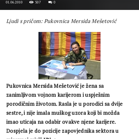
507
0
01.06.2010
Ljudi s pričom: Pukovnica Mersida Mešetović
Pukovnica
Mersida Mešetović je žena sa
zanimljivom vojnom karijerom i uspješnim
porodičnim životom. Rasla je u porodici sa dvije
sestre, i nije
imala
mu
š
kog
uzora
koji
bi
mo
ž
da
imao
uticaja
na
odabir
ovakve
njene
karijere
.
Dospjela je do pozicije zapovjednika sektora u