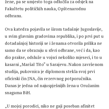
žene, pa se umjesto toga odlučila za odsjek na
Fakultetu političkih nauka, Opštenarodnu
odbranu.
Ova katedra pojavila se širom tadašnje Jugoslavije,
u svim glavnim gradovima republika, i po prvi put u
dotadašnjoj historiji se i ženama otvorila prilika ne
samo da se obrazuju u sferi odbrane, već i da, kao
dio prakse, odsluže u vojsci nekoliko mjeseci, i to u
kasarni „Maršal Tito“ u Sarajevu. Nakon završenom
studija, pukovnica je diplomom stekla svoj prvi
oficirski čin JNA, čin rezervnog potporučnika.
Danas je jedna od najuspješnijih žena u Oružanim
snagama BiH.
„U mojoj porodici, niko ne gaji poseban afinitet