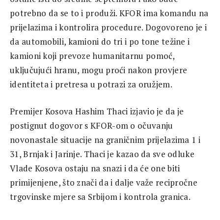
potrebno da se to i produži. KFOR ima komandu na
prijelazima i kontrolira procedure. Dogovoreno je i
da automobili, kamioni do tri i po tone težine i
kamioni koji prevoze humanitarnu pomoć,
uključujući hranu, mogu proći nakon provjere
identiteta i pretresa u potrazi za oružjem.
Premijer Kosova Hashim Thaci izjavio je da je
postignut dogovor s KFOR-om o očuvanju
novonastale situacije na graničnim prijelazima 1 i
31, Brnjak i Jarinje. Thaci je kazao da sve odluke
Vlade Kosova ostaju na snazi i da će one biti
primijenjene, što znači da i dalje važe recipročne
trgovinske mjere sa Srbijom i kontrola granica.