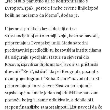
„Ne bi bilo pametno da se konfrontiramo s
Evropom. Ipak, postoje i neke crvene linije ispod
kojih ne možemo da idemo“, dodao je.
U javnost polako izlaze i detalji o tzv.
supstancijalnoj autonomiji, koju, kako se navodi,
pripremaju u Evropskoj uniji. Međunarodni
predstavnici predložili su kosovskim institucijama
da osiguraju specijalni status za sjeverni dio
Kosova, izjavili su diplomatski izvori za prištinski
dnevnik “Zeri”, ističući da je i Beograd upoznat s
ovim prijedlogom. I “Koha Ditore” navodi da u EU
pripremaju plan za sjever Kosova po kojem bi
srpske općine imale jedan zajednički mehanizam
pomoću kojeg bi same odlučivale, a dobile bi i
stepen finansijske samostalnosti. List navodi da će