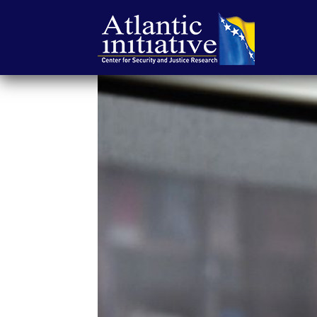
Atlantska
inicijativa
|
Center