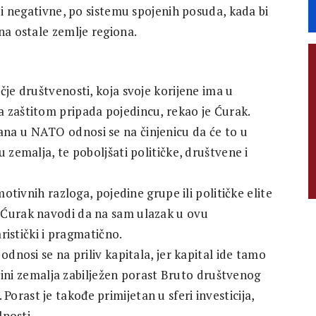
 bi negativne, po sistemu spojenih posuda, kada bi
na ostale zemlje regiona.
čje društvenosti, koja svoje korijene ima u
 zaštitom pripada pojedincu, rekao je Ćurak.
na u NATO odnosi se na činjenicu da će to u
 zemalja, te poboljšati političke, društvene i
motivnih razloga, pojedine grupe ili političke elite
 Ćurak navodi da na sam ulazak u ovu
aristički i pragmatično.
odnosi se na priliv kapitala, jer kapital ide tamo
većini zemalja zabilježen porast Bruto društvenog
rast je takođe primijetan u sferi investicija,
lnosti.