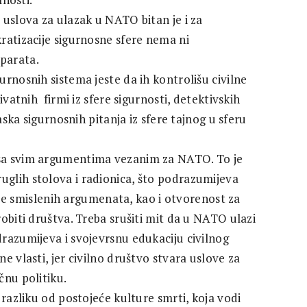
 uslova za ulazak u NATO bitan je i za
ratizacije sigurnosne sfere nema ni
parata.
rnosnih sistema jeste da ih kontrolišu civilne
ivatnih firmi iz sfere sigurnosti, detektivskih
aska sigurnosnih pitanja iz sfere tajnog u sferu
sa svim argumentima vezanim za NATO. To je
glih stolova i radionica, što podrazumijeva
enje smislenih argumenata, kao i otvorenost za
obiti društva. Treba srušiti mit da u NATO ulazi
razumijeva i svojevrsnu edukaciju civilnog
e vlasti, jer civilno društvo stvara uslove za
čnu politiku.
 razliku od postojeće kulture smrti, koja vodi