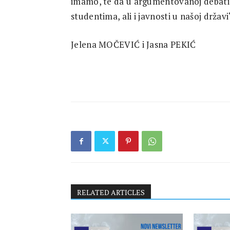
imamo, te da u argumentovanoj debati 
studentima, ali i javnosti u našoj državi
Jelena MOČEVIĆ i Jasna PEKIĆ
RELATED ARTICLES