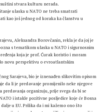
u suštini stvara kulturu nerada.
itanje ulaska u NATO ne treba smatrati
ati kao još jednog od koraka ka članstvu u
ajevu, Aleksandra Borovčanin, rekla je da joj je
pozna s tematikom ulaska u NATO i sigurnosnim
oređenja koja je prof. Ćurak koristio i moram
ilo novu perspektivu o evroatlantskim
čnog Sarajeva, bio je iznenađen slikovitim opisom
nje da li je predavanje promijenilo neke njegove
a predavanja organizuju, prije svega da bi se
 NATO i istakle pozitivne posljedice koje će Bosna
dalje u EU. Prilika da i mi kažemo ono što