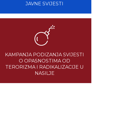
JAVNE SVIJESTI
KAMPANJA PODIZANJA SVIJESTI
O OPASNOSTIMA OD
TERORIZMA I RADIKALIZACIJE U
NASILJE