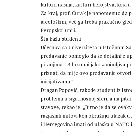
kulturi nasilja, kulturi herojstva, koja 
Za kraj, prof. Ćurak je napomenuo da p
ideološkim, već ga treba praktično gled
Evropskoj uniji.
Šta kažu studenti
Učesnica sa Univerziteta u Istočnom Sar
predavanje pomoglo da se detaljnije u
pitanjima. “Bila su mi jako zanimljiva p
priznati da mi je ovo predavanje otvor
inicijativama.”
Dragan Popović, takođe student iz Isto
problema u sigurnosnoj sferi, a na pita
stavove, rekao je: „Bitno je da se ovakv
razjasnili mitovi koji okružuju ulazak u
i Hercegovina imati od ulaska u NATO i 