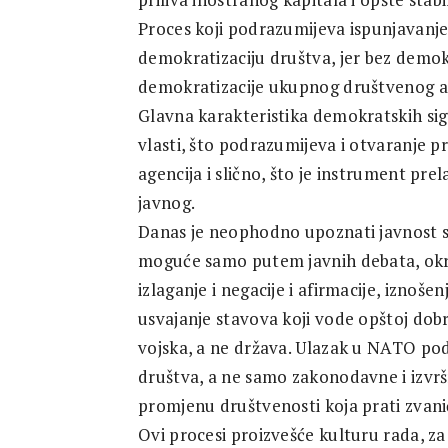
Proces koji podrazumijeva ispunjavanje
demokratizaciju društva, jer bez demok
demokratizacije ukupnog društvenog a
Glavna karakteristika demokratskih sigu
vlasti, što podrazumijeva i otvaranje pr
agencija i slično, što je instrument prel
javnog.
Danas je neophodno upoznati javnost 
moguće samo putem javnih debata, okru
izlaganje i negacije i afirmacije, iznoš
usvajanje stavova koji vode opštoj dobr
vojska, a ne država. Ulazak u NATO pod
društva, a ne samo zakonodavne i izvršn
promjenu društvenosti koja prati zvani
Ovi procesi proizvešće kulturu rada, za