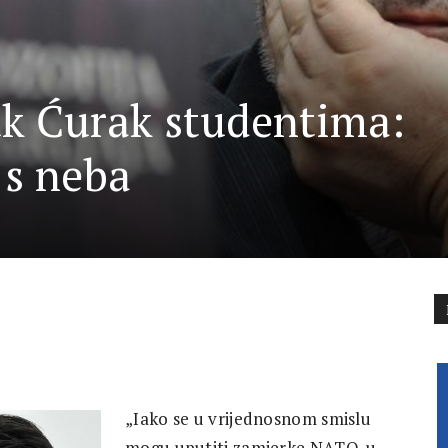
zuk Ćurak studentima:
 s neba
„Iako se u vrijednosnom smislu
mogu uputiti zamjerke NATO-u,