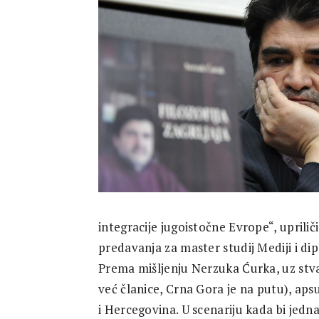
Research
integracije jugoistočne Evrope“, upriliči
predavanja za master studij Mediji i dip
Prema mišljenju Nerzuka Ćurka, uz stv
već članice, Crna Gora je na putu), apsu
i Hercegovina. U scenariju kada bi jedn