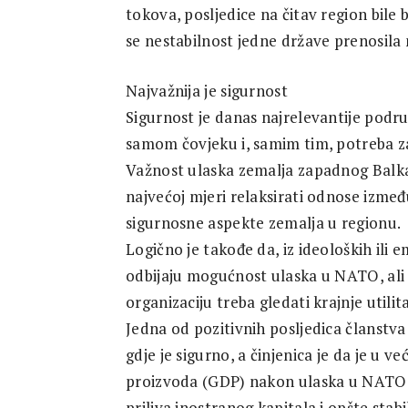
tokova, posljedice na čitav region bile
se nestabilnost jedne države prenosila 
Najvažnija je sigurnost
Sigurnost je danas najrelevantije podru
samom čovjeku i, samim tim, potreba za
Važnost ulaska zemalja zapadnog Balka
najvećoj mjeri relaksirati odnose između
sigurnosne aspekte zemalja u regionu.
Logično je takođe da, iz ideoloških ili e
odbijaju mogućnost ulaska u NATO, ali
organizaciju treba gledati krajnje utilit
Jedna od pozitivnih posljedica članstva 
gdje je sigurno, a činjenica je da je u 
proizvoda (GDP) nakon ulaska u NATO. Po
priliva inostranog kapitala i opšte stabi