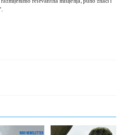
razmijenimo relevantna mišljenja, puno znači i
“.