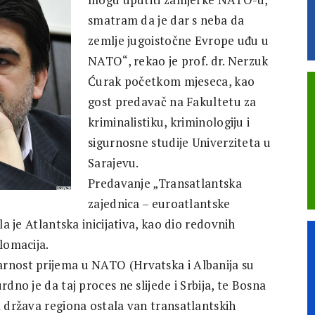
smatram da je dar s neba da
zemlje jugoistočne Evrope uđu u
NATO“, rekao je prof. dr. Nerzuk
Ćurak početkom mjeseca, kao
gost predavač na Fakultetu za
kriminalistiku, kriminologiju i
sigurnosne studije Univerziteta u
Sarajevu.
Predavanje „Transatlantska
zajednica – euroatlantske
la je Atlantska inicijativa, kao dio redovnih
lomacija.
arnost prijema u NATO (Hrvatska i Albanija su
rdno je da taj proces ne slijede i Srbija, te Bosna
a država regiona ostala van transatlantskih