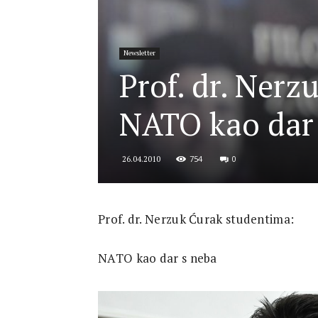
for
Newsletter
Prof. dr. Ner
Security
NATO kao dar
754
0
26.04.2010
and
Prof. dr. Nerzuk Ćurak studentima:
Justice
NATO kao dar s neba