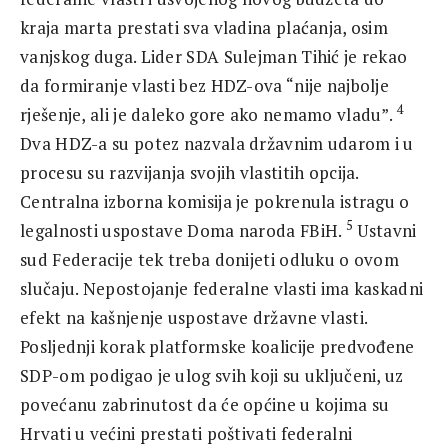
kraja marta prestati sva vladina plaćanja, osim
vanjskog duga. Lider SDA Sulejman Tihić je rekao
da formiranje vlasti bez HDZ-ova “nije najbolje
4
rješenje, ali je daleko gore ako nemamo vladu”.
Dva HDZ-a su potez nazvala državnim udarom i u
procesu su razvijanja svojih vlastitih opcija.
Centralna izborna komisija je pokrenula istragu o
5
legalnosti uspostave Doma naroda FBiH.
Ustavni
sud Federacije tek treba donijeti odluku o ovom
slučaju. Nepostojanje federalne vlasti ima kaskadni
efekt na kašnjenje uspostave državne vlasti.
Posljednji korak platformske koalicije predvođene
SDP-om podigao je ulog svih koji su uključeni, uz
povećanu zabrinutost da će općine u kojima su
Hrvati u većini prestati poštivati federalni