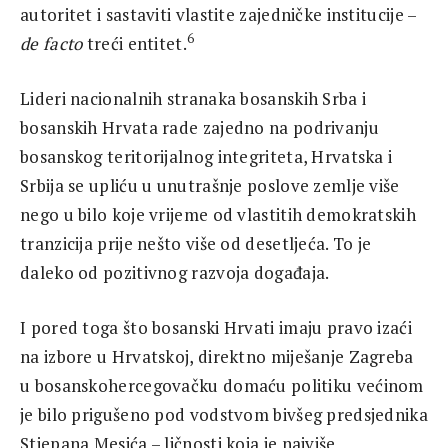
autoritet i sastaviti vlastite zajedničke institucije –
6
de facto
treći entitet.
Lideri nacionalnih stranaka bosanskih Srba i
bosanskih Hrvata rade zajedno na podrivanju
bosanskog teritorijalnog integriteta, Hrvatska i
Srbija se upliću u unutrašnje poslove zemlje više
nego u bilo koje vrijeme od vlastitih demokratskih
tranzicija prije nešto više od desetljeća. To je
daleko od pozitivnog razvoja događaja.
I pored toga što bosanski Hrvati imaju pravo izaći
na izbore u Hrvatskoj, direktno miješanje Zagreba
u bosanskohercegovačku domaću politiku većinom
je bilo prigušeno pod vodstvom bivšeg predsjednika
Stjepana Mesića – ličnosti koja je najviše