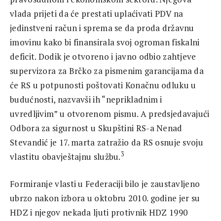
vlada prijeti da će prestati uplaćivati PDV na
jedinstveni račun i sprema se da proda državnu
imovinu kako bi finansirala svoj ogroman fiskalni
deficit. Dodik je otvoreno i javno odbio zahtjeve
supervizora za Brčko za pismenim garancijama da
će RS u potpunosti poštovati Konačnu odluku u
budućnosti, nazvavši ih “neprikladnim i
uvredljivim” u otvorenom pismu. A predsjedavajući
Odbora za sigurnost u Skupštini RS-a Nenad
Stevandić je 17. marta zatražio da RS osnuje svoju
3
vlastitu obavještajnu službu.
Formiranje vlasti u Federaciji bilo je zaustavljeno
ubrzo nakon izbora u oktobru 2010. godine jer su
HDZ i njegov nekada ljuti protivnik HDZ 1990