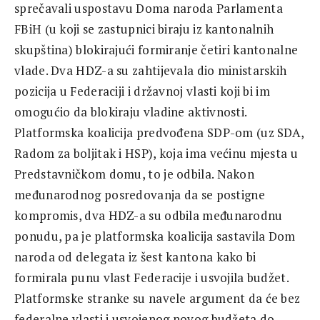
sprečavali uspostavu Doma naroda Parlamenta
FBiH (u koji se zastupnici biraju iz kantonalnih
skupština) blokirajući formiranje četiri kantonalne
vlade. Dva HDZ-a su zahtijevala dio ministarskih
pozicija u Federaciji i državnoj vlasti koji bi im
omogućio da blokiraju vladine aktivnosti.
Platformska koalicija predvođena SDP-om (uz SDA,
Radom za boljitak i HSP), koja ima većinu mjesta u
Predstavničkom domu, to je odbila. Nakon
međunarodnog posredovanja da se postigne
kompromis, dva HDZ-a su odbila međunarodnu
ponudu, pa je platformska koalicija sastavila Dom
naroda od delegata iz šest kantona kako bi
formirala punu vlast Federacije i usvojila budžet.
Platformske stranke su navele argument da će bez
federalne vlasti i usvojenog novog budžeta do