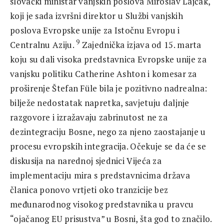
slovački ministar vanjskih poslova Miroslav Lajčak,
koji je sada izvršni direktor u Službi vanjskih
poslova Evropske unije za Istočnu Evropu i
9
Centralnu Aziju.
Zajednička izjava od 15. marta
koju su dali visoka predstavnica Evropske unije za
vanjsku politiku Catherine Ashton i komesar za
proširenje Štefan Füle bila je pozitivno nadrealna:
bilježe nedostatak napretka, savjetuju daljnje
razgovore i izražavaju zabrinutost ne za
dezintegraciju Bosne, nego za njeno zaostajanje u
procesu evropskih integracija. Očekuje se da će se
diskusija na narednoj sjednici Vijeća za
implementaciju mira s predstavnicima država
članica ponovo vrtjeti oko tranzicije bez
međunarodnog visokog predstavnika u pravcu
“ojačanog EU prisustva” u Bosni, šta god to značilo.