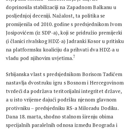
doprinosila stabilizaciji na Zapadnom Balkanu u
posljednjoj deceniji. Nažalost, ta politika se
promijenila od 2010. godine s predsjednikom Ivom
Josipovićem (iz SDP-a), koji se pridružio premijerki
(i članici rivalskog HDZ-a) Jadranki Kosor u pritisku
na platformsku koaliciju da prihvati dva HDZ-a u
7
vladu pod njihovim uvjetima.
Srbijanska vlast s predsjednikom Borisom Tadićem
nastavlja dvostruku igru s Bosnom i Hercegovinom
tvrdeći da podržava teritorijalni integritet države,
a u isto vrijeme dajući podršku njenom glavnom
protivniku – predsjedniku RS-a Miloradu Dodiku.
Dana 18. marta, shodno stalnom širenju obima
specijalnih paralelnih odnosa između Beograda i