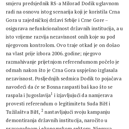
smjeru predsjednik RS-a Milorad Dodik uglavnom
radi na osnovu istog scenarija koji je koristila Crna
Gora u zajedničkoj državi Srbije i Crne Gore –
osigurava nefunkcionalnost državnih institucija, a u
isto vrijeme razvija nezavisnost onih koje su pod
njegovom kontrolom. Ovo traje otkad je on došao
na vlast prije izbora 2006. godine; njegovo
razmahivanje prijetnjom referendumom počelo je
odmah nakon što je Crna Gora uspješno izglasala
nezavisnost. Posljednjih sedmica Dodik to pojačava
navodeći da će se Bosna raspasti baš kao što se
1
raspala i Jugoslavija
i izjavljujući da namjerava
provesti referendum o legitimitetu Suda BiH i
2
Tužilaštva BiH,
nastavljajući svoju kampanju
demontiranja državnih institucija, naročito u
pravosudnom i ekonomskom sektoru. Njegova