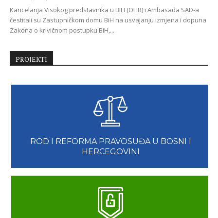
Kancelarija Visokog predstavnika u BIH (OHR) i Ambasada SAD-a
čestitali su Zastupničkom domu BiH na usvajanju izmjena i dopuna
Zakona o krivičnom postupku BiH,...
PROJEKTI
ROD I REFORMA PRAVOSUĐA U BOSNI I
HERCEGOVINI