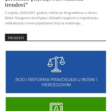
trendovi”
U srijedu, 28.04.2021. godine, održan je drugi webinar u okviru
bloka “Razgovori stručnjaka: Globalni razgovori o regrutiranju,
radikalizaciji i novim prijetnjama” koji se realiziraju...
PROJEKTI
ROD I REFORMA PRAVOSUĐA U BOSNI I
HERCEGOVINI