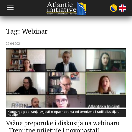
Tag: Webinar
29.04.2021
Kampanja podizanja svijesti o opasnostima od terorizma i radikalizacija u
nasilje
Važne preporuke i diskusija na webinaru
„Trenutne prijetnje i novonastali