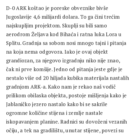
D-0 ARK koštao je poreske obveznike bivše
Jugoslavije 4,6 milijardi dolara. To ga čini trećim
najskupljim projektom. Skuplji su bili samo
aerodrom Željava kod Bihaća i ratna luka Lora u
Splitu. Gradnja sa sobom nosi mnogo tajni i pitanja
na koja nema odgovora. Iako je ovaj objekt
grandiozan, za njegovo izgradnju niko nije znao,
čak ni prve komšije. Jedno od pitanja jeste gdje je
nestalo više od 20 hiljada kubika materijala nastalih
gradnjom ARK-a. Kako nam je rekao naš vodič
prilikom obilaska objekta, postoje mišljenja kako je
Jablaničko jezero nastalo kako bi se sakrile
ogromne količine stijena i zemlje nastale
iskopavanjem planine. Radnici su dovoženi vezanih
očiju, a tek na gradilištu, unutar stijene, povezi su