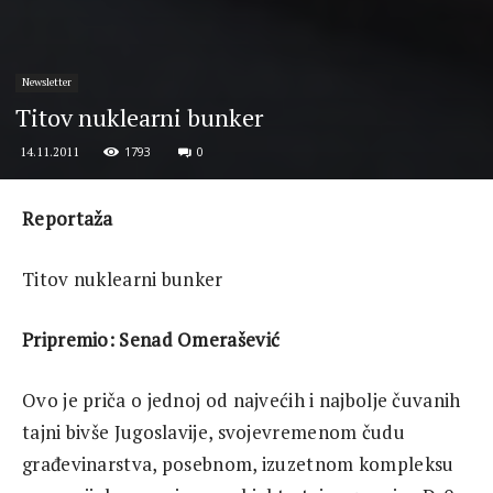
Newsletter
Titov nuklearni bunker
1793
0
14.11.2011
Reportaža
Titov nuklearni bunker
Pripremio: Senad Omerašević
Ovo je priča o jednoj od najvećih i najbolje čuvanih
tajni bivše Jugoslavije, svojevremenom čudu
građevinarstva, posebnom, izuzetnom kompleksu