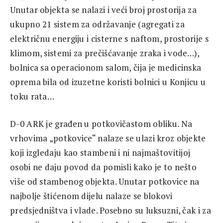
Unutar objekta se nalazi i veći broj prostorija za
ukupno 21 sistem za održavanje (agregati za
električnu energiju i cisterne s naftom, prostorije s
klimom, sistemi za prečišćavanje zraka i vode…),
bolnica sa operacionom salom, čija je medicinska
oprema bila od izuzetne koristi bolnici u Konjicu u
toku rata…
D-0 ARK je građen u potkovičastom obliku. Na
vrhovima „potkovice“ nalaze se ulazi kroz objekte
koji izgledaju kao stambeni i ni najmaštovitijoj
osobi ne daju povod da pomisli kako je to nešto
više od stambenog objekta. Unutar potkovice na
najbolje štićenom dijelu nalaze se blokovi
predsjedništva i vlade. Posebno su luksuzni, čak i za