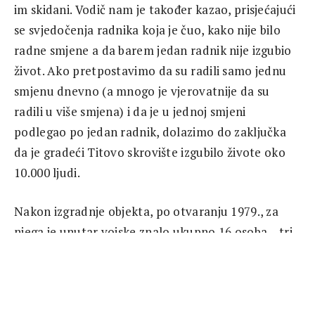
im skidani. Vodič nam je također kazao, prisjećajući
se svjedočenja radnika koja je čuo, kako nije bilo
radne smjene a da barem jedan radnik nije izgubio
život. Ako pretpostavimo da su radili samo jednu
smjenu dnevno (a mnogo je vjerovatnije da su
radili u više smjena) i da je u jednoj smjeni
podlegao po jedan radnik, dolazimo do zaključka
da je gradeći Titovo skrovište izgubilo živote oko
10.000 ljudi.
Nakon izgradnje objekta, po otvaranju 1979., za
njega je unutar vojske znalo ukupno 16 osoba – tri
generala i vojna lica koja su radila na opsluživanju
objekta. Svi su prethodno morali položiti zakletvu
o čuvanju državne tajne.