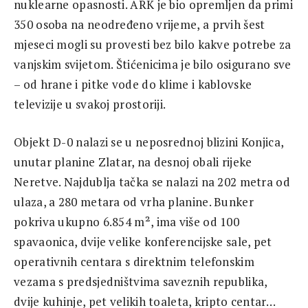
nuklearne opasnosti. ARK je bio opremljen da primi
350 osoba na neodređeno vrijeme, a prvih šest
mjeseci mogli su provesti bez bilo kakve potrebe za
vanjskim svijetom. Štićenicima je bilo osigurano sve
– od hrane i pitke vode do klime i kablovske
televizije u svakoj prostoriji.
Objekt D-0 nalazi se u neposrednoj blizini Konjica,
unutar planine Zlatar, na desnoj obali rijeke
Neretve. Najdublja tačka se nalazi na 202 metra od
ulaza, a 280 metara od vrha planine. Bunker
pokriva ukupno 6.854 m², ima više od 100
spavaonica, dvije velike konferencijske sale, pet
operativnih centara s direktnim telefonskim
vezama s predsjedništvima saveznih republika,
dvije kuhinje, pet velikih toaleta, kripto centar…