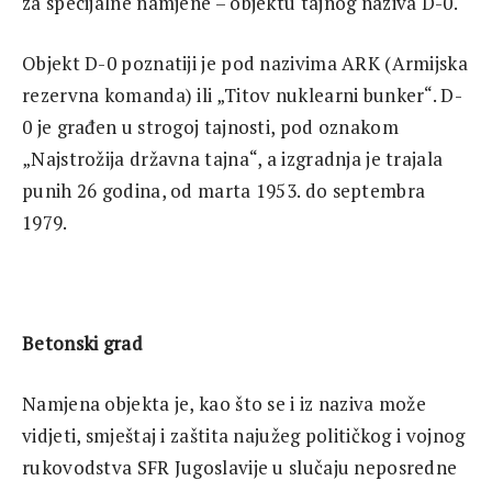
za specijalne namjene – objektu tajnog naziva D-0.
Objekt D-0 poznatiji je pod nazivima ARK (Armijska
rezervna komanda) ili „Titov nuklearni bunker“. D-
0 je građen u strogoj tajnosti, pod oznakom
„Najstrožija državna tajna“, a izgradnja je trajala
punih 26 godina, od marta 1953. do septembra
1979.
Betonski grad
Namjena objekta je, kao što se i iz naziva može
vidjeti, smještaj i zaštita najužeg političkog i vojnog
rukovodstva SFR Jugoslavije u slučaju neposredne