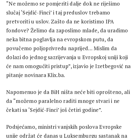
“Ne možemo se pomjeriti dalje dok ne riješimo
slučaj ‘Sejdić-Finci’ i taj preduslov trebamo
pretvoriti u uslov. Zašto da ne koristimo IPA
fondove? Želimo da zaposlimo mlade, da uradimo
neka bitna poglavlja na evropskom putu, da
povučemo poljoprivredu naprijed… Mislim da
dolazi do jednog sazrijevanja u Evropskoj uniji koji
će nam omogućiti pristup”, izjavio je Izetbegović na
pitanje novinara Klix.ba.
Napomenuo je da BiH ništa neće biti oprošteno, ali
da “možemo paralelno raditi mnoge stvari i ne
čekati sa ‘Sejdić-Finci’ još četiri godine”.
Podsjećamo, ministri vanjskih poslova Evropske
unije održat će danas u Luksemburgu sastanak na