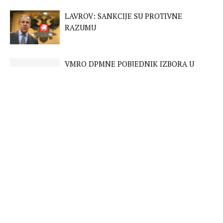
LAVROV: SANKCIJE SU PROTIVNE
RAZUMU
VMRO DPMNE POBJEDNIK IZBORA U
MAKEDONIJI
WASHINGTON: BIJELA KUĆA UVELE NOVE
SANKCIJE RUSIJI
BRITANIJA I FRANCUSKA POSLALE
BORBENE AVIONE IZNAD BALTIKA
FUELE: MEĐUNARODNA ZAJEDNICA
POTCJENILA RUSIJU