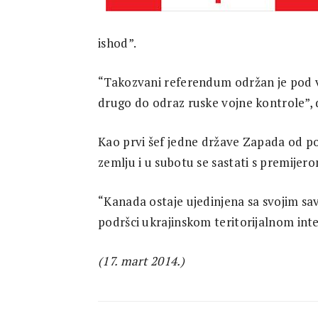
Research
ishod”.
“Takozvani referendum održan je pod vo
drugo do odraz ruske vojne kontrole”, 
Kao prvi šef jedne države Zapada od po
zemlju i u subotu se sastati s premije
“Kanada ostaje ujedinjena sa svojim sa
podršci ukrajinskom teritorijalnom integ
(17. mart 2014.)