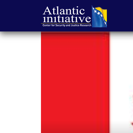
Atlantska
inicijativa
|
Center