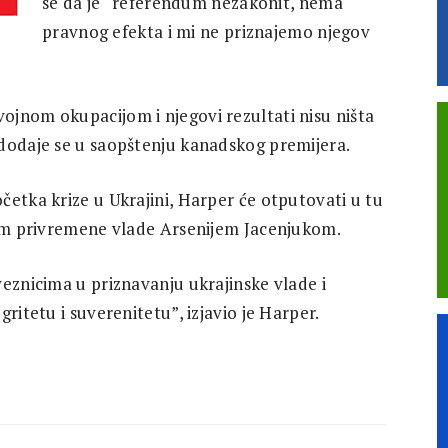
se da je “referendum nezakonit, nema
pravnog efekta i mi ne priznajemo njegov
jnom okupacijom i njegovi rezultati nisu ništa
dodaje se u saopštenju kanadskog premijera.
četka krize u Ukrajini, Harper će otputovati u tu
rom privremene vlade Arsenijem Jacenjukom.
veznicima u priznavanju ukrajinske vlade i
ritetu i suverenitetu”, izjavio je Harper.