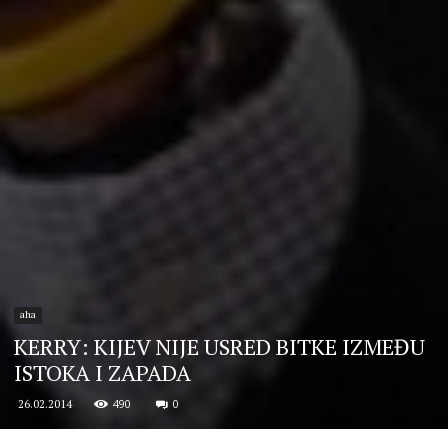
aha
KERRY: KIJEV NIJE USRED BITKE IZMEĐU
ISTOKA I ZAPADA
490
0
26.02.2014