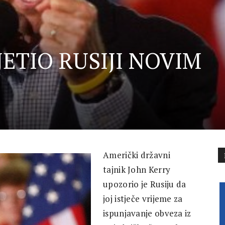
JETIO RUSIJI NOVIM
Američki državni
tajnik John Kerry
upozorio je Rusiju da
joj istječe vrijeme za
ispunjavanje obveza iz