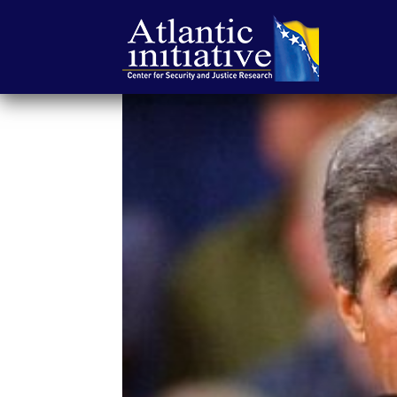
Atlantska
inicijativa
|
Center