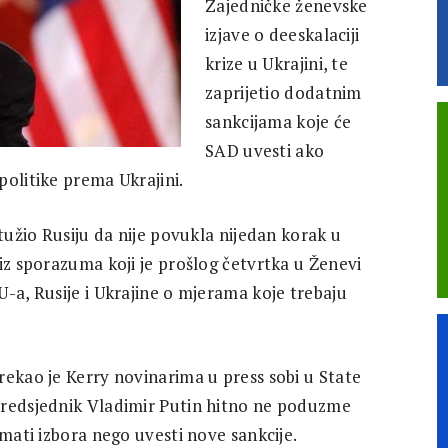
Zajedničke ženevske
izjave o deeskalaciji
krize u Ukrajini, te
zaprijetio dodatnim
sankcijama koje će
SAD uvesti ako
politike prema Ukrajini.
ptužio Rusiju da nije povukla nijedan korak u
iz sporazuma koji je prošlog četvrtka u Ženevi
-a, Rusije i Ukrajine o mjerama koje trebaju
rekao je Kerry novinarima u press sobi u State
predsjednik Vladimir Putin hitno ne poduzme
imati izbora nego uvesti nove sankcije.