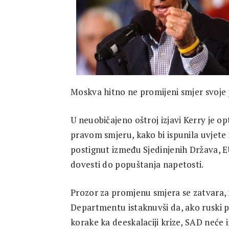
Research
Moskva hitno ne promijeni smjer svoje 
U neuobičajeno oštroj izjavi Kerry je o
pravom smjeru, kako bi ispunila uvjete 
postignut između Sjedinjenih Država, EU
dovesti do popuštanja napetosti.
Prozor za promjenu smjera se zatvara, 
Departmentu istaknuvši da, ako ruski 
korake ka deeskalaciji krize, SAD neće 