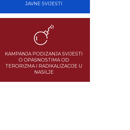
JAVNE SVIJESTI
KAMPANJA PODIZANJA SVIJESTI
O OPASNOSTIMA OD
TERORIZMA I RADIKALIZACIJE U
NASILJE