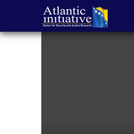
Atlantska
inicijativa
|
Center