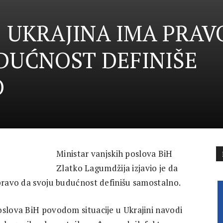
 UKRAJINA IMA PRAV
DUĆNOST DEFINIŠE
O
Ministar vanjskih poslova BiH
Zlatko Lagumdžija izjavio je da
 pravo da svoju budućnost definišu samostalno.
oslova BiH povodom situacije u Ukrajini navodi