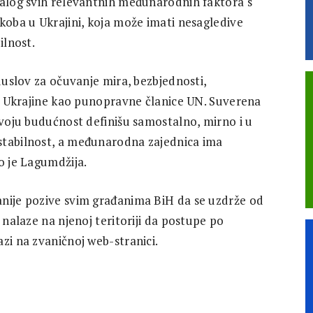
jalog svih relevantnih međunarodnih faktora s
koba u Ukrajini, koja može imati nesagledive
ilnost.
eduslov za očuvanje mira, bezbjednosti,
eta Ukrajine kao punopravne članice UN. Suverena
svoju budućnost definišu samostalno, mirno i u
stabilnost, a međunarodna zajednica ima
o je Lagumdžija.
anije pozive svim građanima BiH da se uzdrže od
 nalaze na njenoj teritoriji da postupe po
zi na zvaničnoj web-stranici.