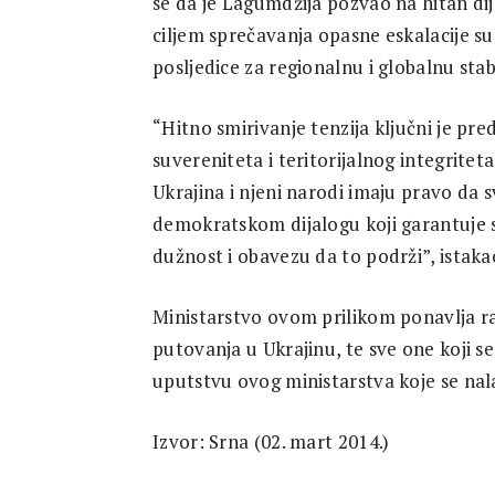
se da je Lagumdžija pozvao na hitan di
Research
ciljem sprečavanja opasne eskalacije su
posljedice za regionalnu i globalnu stab
“Hitno smirivanje tenzija ključni je pr
suvereniteta i teritorijalnog integrit
Ukrajina i njeni narodi imaju pravo da 
demokratskom dijalogu koji garantuje 
dužnost i obavezu da to podrži”, istaka
Ministarstvo ovom prilikom ponavlja r
putovanja u Ukrajinu, te sve one koji se
uputstvu ovog ministarstva koje se nala
Izvor: Srna (02. mart 2014.)