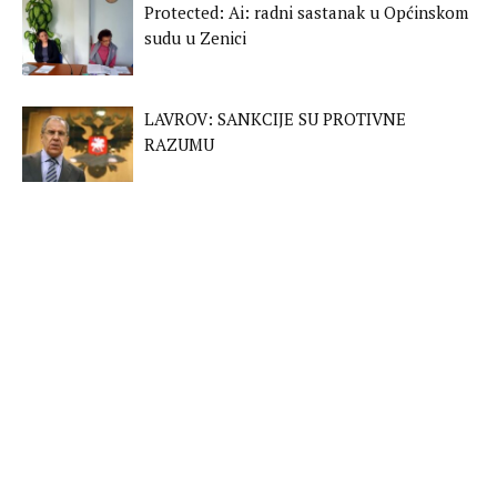
Protected: Ai: radni sastanak u Općinskom
sudu u Zenici
LAVROV: SANKCIJE SU PROTIVNE
RAZUMU
VMRO DPMNE POBJEDNIK IZBORA U
MAKEDONIJI
BRITANIJA I FRANCUSKA POSLALE
BORBENE AVIONE IZNAD BALTIKA
WASHINGTON: BIJELA KUĆA UVELE NOVE
SANKCIJE RUSIJI