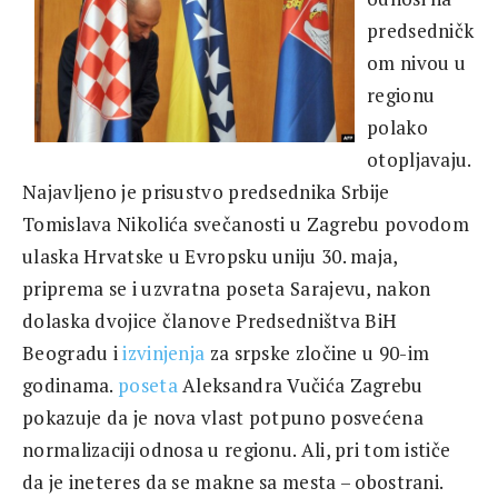
predsedničk
om nivou u
regionu
polako
otopljavaju.
Najavljeno je prisustvo predsednika Srbije
Tomislava Nikolića svečanosti u Zagrebu povodom
ulaska Hrvatske u Evropsku uniju 30. maja,
priprema se i uzvratna poseta Sarajevu, nakon
dolaska dvojice članove Predsedništva BiH
Beogradu i
izvinjenja
za srpske zločine u 90-im
godinama.
poseta
Aleksandra Vučića Zagrebu
pokazuje da je nova vlast potpuno posvećena
normalizaciji odnosa u regionu. Ali, pri tom ističe
da je ineteres da se makne sa mesta – obostrani.