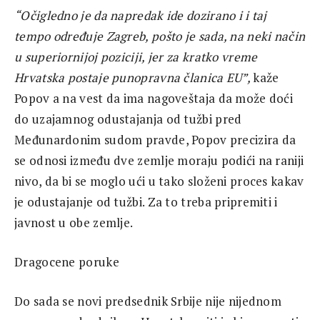
“Očigledno je da napredak ide dozirano i i taj
tempo određuje Zagreb, pošto je sada, na neki način
u superiornijoj poziciji, jer za kratko vreme
Hrvatska postaje punopravna članica EU”,
kaže
Popov a na vest da ima nagoveštaja da može doći
do uzajamnog odustajanja od tužbi pred
Međunardonim sudom pravde, Popov precizira da
se odnosi između dve zemlje moraju podići na raniji
nivo, da bi se moglo ući u tako složeni proces kakav
je odustajanje od tužbi. Za to treba pripremiti i
javnost u obe zemlje.
Dragocene poruke
Do sada se novi predsednik Srbije nije nijednom