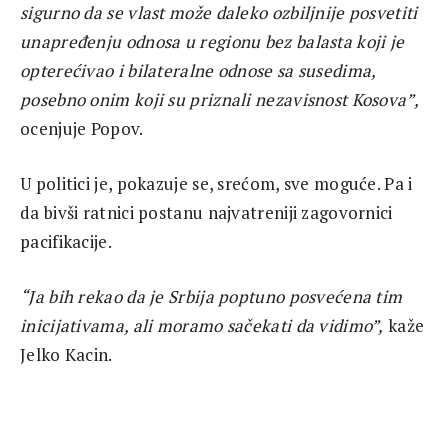
sigurno da se vlast može daleko ozbiljnije posvetiti
unapređenju odnosa u regionu bez balasta koji je
opterećivao i bilateralne odnose sa susedima,
posebno onim koji su priznali nezavisnost Kosova”,
ocenjuje Popov.
U politici je, pokazuje se, srećom, sve moguće. Pa i
da bivši ratnici postanu najvatreniji zagovornici
pacifikacije.
“Ja bih rekao da je Srbija poptuno posvećena tim
inicijativama, ali moramo sačekati da vidimo”,
kaže
Jelko Kacin.
I da ne bude zabune na čemu Kacin zasniva svoj
optimizam kada je reč o Srbiji i regionu: