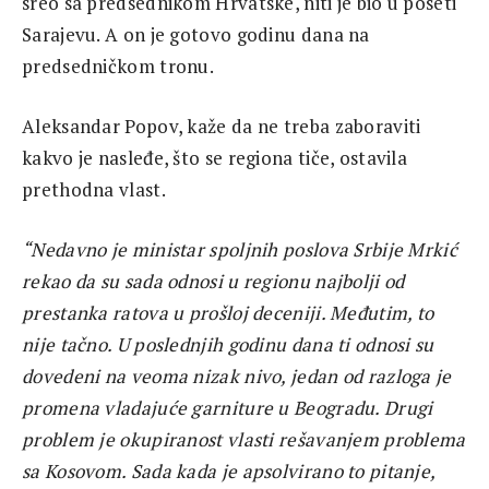
sreo sa predsednikom Hrvatske, niti je bio u poseti
Sarajevu. A on je gotovo godinu dana na
predsedničkom tronu.
Aleksandar Popov, kaže da ne treba zaboraviti
kakvo je nasleđe, što se regiona tiče, ostavila
prethodna vlast.
“Nedavno je ministar spoljnih poslova Srbije Mrkić
rekao da su sada odnosi u regionu najbolji od
prestanka ratova u prošloj deceniji.
Međutim, to
nije tačno. U poslednjih godinu dana ti odnosi su
dovedeni na veoma nizak nivo, jedan od razloga je
promena vladajuće garniture u Beogradu. Drugi
problem je okupiranost vlasti rešavanjem problema
sa Kosovom. Sada kada je apsolvirano to pitanje,