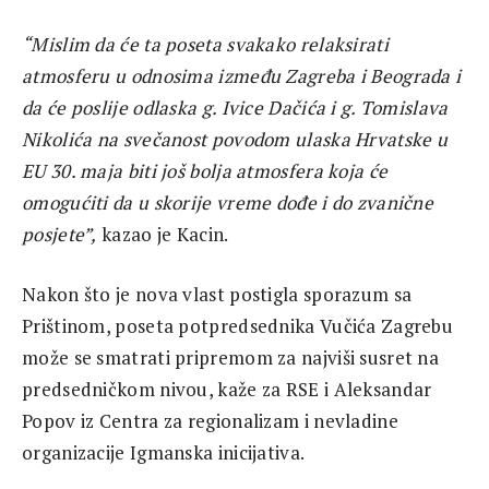
“Mislim da će ta poseta svakako relaksirati
atmosferu u odnosima između Zagreba i Beograda i
da će poslije odlaska g. Ivice Dačića i g. Tomislava
Nikolića na svečanost povodom ulaska Hrvatske u
EU 30. maja biti još bolja atmosfera koja će
omogućiti da u skorije vreme dođe i do zvanične
posjete”,
kazao je Kacin.
Nakon što je nova vlast postigla sporazum sa
Prištinom, poseta potpredsednika Vučića Zagrebu
može se smatrati pripremom za najviši susret na
predsedničkom nivou, kaže za RSE i Aleksandar
Popov iz Centra za regionalizam i nevladine
organizacije Igmanska inicijativa.