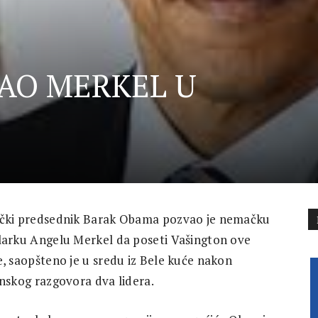
AO MERKEL U
čki predsednik Barak Obama pozvao je nemačku
larku Angelu Merkel da poseti Vašington ove
, saopšteno je u sredu iz Bele kuće nakon
nskog razgovora dva lidera.