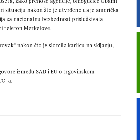
oseta, kako prenose agencije, omogućiće Obami
ri situaciju nakon što je utvrđeno da je američka
ja za nacionalnu bezbednost prisluškivala
i telefon Merkelove.
vak” nakon što je slomila karlicu na skijanju,
azgovore između SAD i EU o trgovinskom
TO-a.