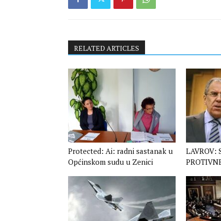
RELATED ARTICLES
Protected: Ai: radni sastanak u
LAVROV: 
Općinskom sudu u Zenici
PROTIVN