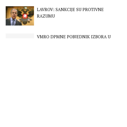
LAVROV: SANKCIJE SU PROTIVNE
RAZUMU
VMRO DPMNE POBJEDNIK IZBORA U
MAKEDONIJI
WASHINGTON: BIJELA KUĆA UVELE NOVE
SANKCIJE RUSIJI
BRITANIJA I FRANCUSKA POSLALE
BORBENE AVIONE IZNAD BALTIKA
FUELE: MEĐUNARODNA ZAJEDNICA
POTCJENILA RUSIJU