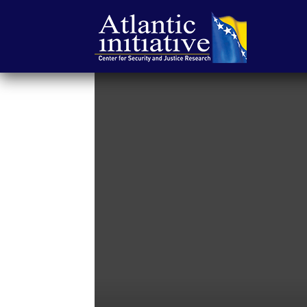
Atlantska
inicijativa
|
Center