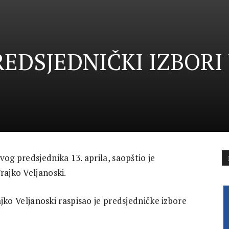
REDSJEDNIČKI IZBORI
og predsjednika 13. aprila, saopštio je
rajko Veljanoski.
jko Veljanoski raspisao je predsjedničke izbore