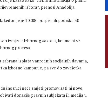
noski je kazao kako “nema informacija o planu
rijevremenih izbora”, prenosi Anadolija.
akedonije je 10.000 potpisa ili podrška 30
sao izmjene Izbornog zakona, kojima bi se
izbornog procesa.
 zabrana isplata vanrednih socijalnih davanja,
četka izborne kampanje, pa sve do završetka
dužnosnici neće smjeti promovisati ni nove
obivati donacije pravnih subjekata ili medija u