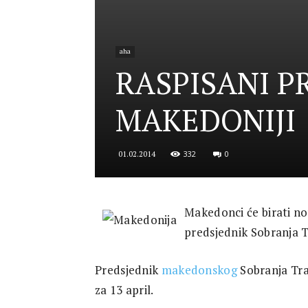
for
aha
RASPISANI P
Security
MAKEDONIJI
332
0
01.02.2014
and
Makedonci će birati nov
predsjednik Sobranja T
Justice
Predsjednik
makedonskog
Sobranja Tra
za 13 april.