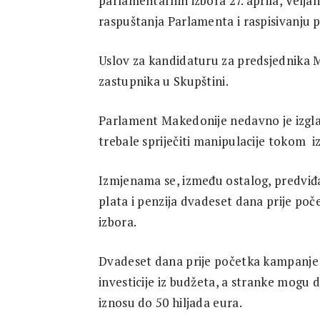
parlamentarnih izbora 27. aprila, Velja
raspuštanja Parlamenta i raspisivanju p
Uslov za kandidaturu za predsjednika M
zastupnika u Skupštini.
Parlament Makedonije nedavno je izgla
trebale spriječiti manipulacije tokom 
Izmjenama se, između ostalog, predviđa
plata i penzija dvadeset dana prije po
izbora.
Dvadeset dana prije početka kampanje 
investicije iz budžeta, a stranke mogu d
iznosu do 50 hiljada eura.