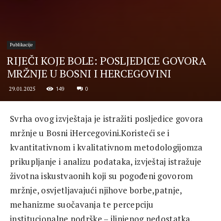
Publikacije
RIJEČI KOJE BOLE: POSLJEDICE GOVORA
MRŽNJE U BOSNI I HERCEGOVINI
149
0
29.01.2025
Svrha ovog izvještaja je istražiti posljedice govora
mržnje u Bosni iHercegovini.Koristeći se i
kvantitativnom i kvalitativnom metodologijomza
prikupljanje i analizu podataka, izvještaj istražuje
životna iskustvaonih koji su pogođeni govorom
mržnje, osvjetljavajući njihove borbe,patnje,
mehanizme suočavanja te percepciju
institucionalne podrške – ilinjenog nedostatka.