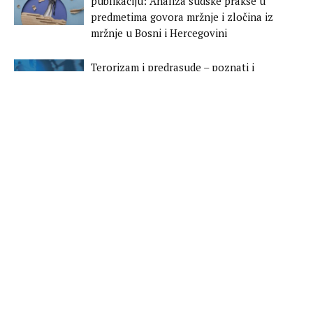
publikaciju: Analiza sudske prakse u
predmetima govora mržnje i zločina iz
mržnje u Bosni i Hercegovini
Terorizam i predrasude – poznati i
nepoznati kauzaliteti
PROJEKTI
ROD I REFORMA PRAVOSUĐA U BOSNI I
HERCEGOVINI