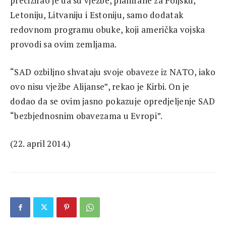
precizirao je da su vježbe, planirane za Poljsku,
Letoniju, Litvaniju i Estoniju, samo dodatak
redovnom programu obuke, koji američka vojska
provodi sa ovim zemljama.
“SAD ozbiljno shvataju svoje obaveze iz NATO, iako
ovo nisu vježbe Alijanse”, rekao je Kirbi. On je
dodao da se ovim jasno pokazuje opredjeljenje SAD
“bezbjednosnim obavezama u Evropi”.
(22. april 2014.)