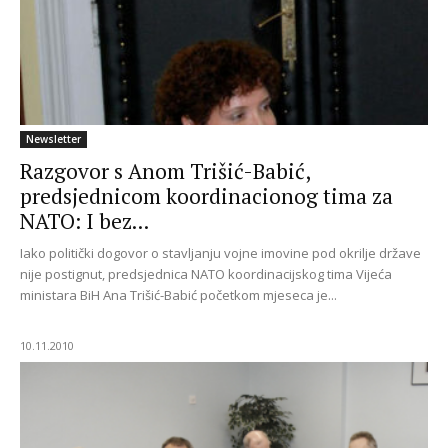
Newsletter
Razgovor s Anom Trišić-Babić,
predsjednicom koordinacionog tima za
NATO: I bez...
Iako politički dogovor o stavljanju vojne imovine pod okrilje države
nije postignut, predsjednica NATO koordinacijskog tima Vijeća
ministara BiH Ana Trišić-Babić početkom mjeseca je...
10.11.2010