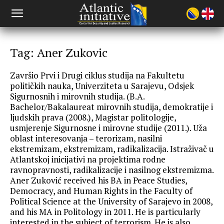
Tag: Aner Zukovic
Završio Prvi i Drugi ciklus studija na Fakultetu
političkih nauka, Univerziteta u Sarajevu, Odsjek
Sigurnosnih i mirovnih studija. (B.A.
Bachelor/Bakalaureat mirovnih studija, demokratije i
ljudskih prava (2008.), Magistar politologije,
usmjerenje Sigurnosne i mirovne studije (2011.). Uža
oblast interesovanja – terorizam, nasilni
ekstremizam, ekstremizam, radikalizacija. Istraživač u
Atlantskoj inicijativi na projektima rodne
ravnopravnosti, radikalizacije i nasilnog ekstremizma.
Aner Zuković received his BA in Peace Studies,
Democracy, and Human Rights in the Faculty of
Political Science at the University of Sarajevo in 2008,
and his MA in Politology in 2011. He is particularly
interested in the subject of terrorism. He is also