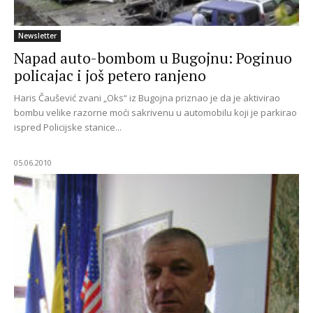
Newsletter
Napad auto-bombom u Bugojnu: Poginuo
policajac i još petero ranjeno
Haris Čaušević zvani „Oks“ iz Bugojna priznao je da je aktivirao
bombu velike razorne moći sakrivenu u automobilu koji je parkirao
ispred Policijske stanice...
05.06.2010