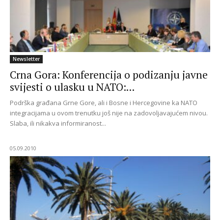
Newsletter
Crna Gora: Konferencija o podizanju javne
svijesti o ulasku u NATO:...
Podrška građana Grne Gore, ali i Bosne i Hercegovine ka NATO
integracijama u ovom trenutku još nije na zadovoljavajućem nivou.
Slaba, ili nikakva informiranost...
05.09.2010