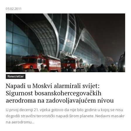
05.02.2011
Newsletter
Napadi u Moskvi alarmirali svijet:
Sigurnost bosanskohercegovačkih
aerodroma na zadovoljavajućem nivou
U prvoj deceniji 21. vijeka gotovo da nije bilo godine u kojoj se nisu
dogodili stravični teroristički napadi širom planete. Nedavni masakr
na aerodromu...