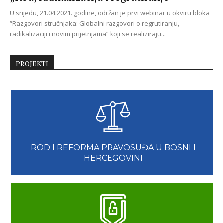
U srijedu, 21.04.2021. godine, održan je prvi webinar u okviru bloka
“Razgovori stručnjaka: Globalni razgovori o regrutiranju,
radikalizaciji i novim prijetnjama” koji se realiziraju...
PROJEKTI
ROD I REFORMA PRAVOSUĐA U BOSNI I
HERCEGOVINI