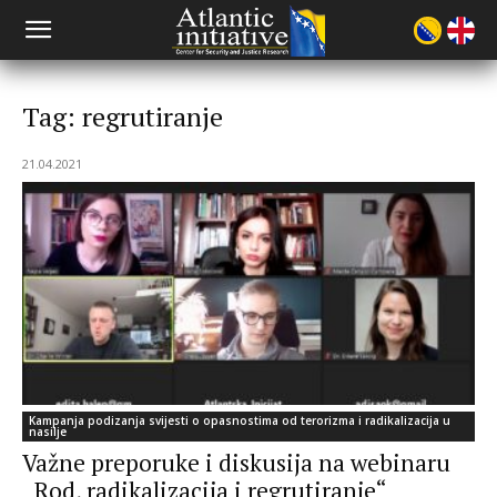
Tag: regrutiranje
21.04.2021
Kampanja podizanja svijesti o opasnostima od terorizma i radikalizacija u
nasilje
Važne preporuke i diskusija na webinaru
„Rod, radikalizacija i regrutiranje“