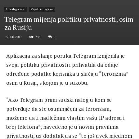
Uncategorized
Vijesti iz regiona
Telegram mijenja politiku privatnosti, osim
za Rusiju
738
0
30.08.2018
Aplikacija za slanje poruka Telegram izmjenila je
svoju politiku privatnosti i prihvatila da odaje
određene podatke korisnika u slučaju “terorizma”
osim u Rusiji, s kojom je u sukobu.
“Ako Telegram primi sudski nalog u kom se
potvrđuje da ste osumnjičeni za terorizam,
možemo dati nadležnim vlastim vašu IP adresu i
broj telefona”, navedeno je u novim pravilima
privatnosti, uz dodatak da se “to još uvek nijednom