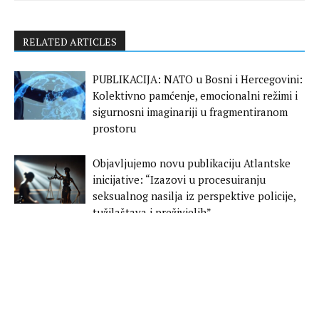
RELATED ARTICLES
PUBLIKACIJA: NATO u Bosni i Hercegovini:
Kolektivno pamćenje, emocionalni režimi i
sigurnosni imaginariji u fragmentiranom
prostoru
Objavljujemo novu publikaciju Atlantske
inicijative: “Izazovi u procesuiranju
seksualnog nasilja iz perspektive policije,
tužilaštava i preživjelih”
POZIV ZA STUDENTE: Prijavite se na
Ljetnu školu „OSINT i političko nasilje”
(12–15. juni 2025, Sarajevo)
Poziv za prijavu na Carol Bellamy