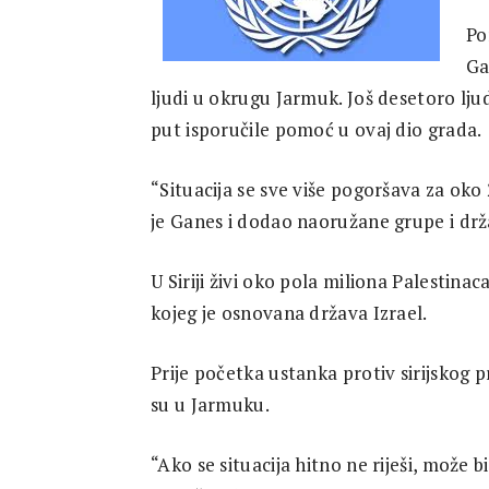
Research
Po
Ga
ljudi u okrugu Jarmuk. Još desetoro lju
put isporučile pomoć u ovaj dio grada.
“Situacija se sve više pogoršava za oko
je Ganes i dodao naoružane grupe i dr
U Siriji živi oko pola miliona Palestinaca
kojeg je osnovana država Izrael.
Prije početka ustanka protiv sirijskog p
su u Jarmuku.
“Ako se situacija hitno ne riješi, može b