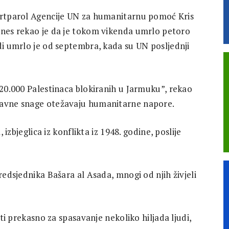
rtparol Agencije UN za humanitarnu pomoć Kris
nes rekao je da je tokom vikenda umrlo petoro
di umrlo je od septembra, kada su UN posljednji
 20.000 Palestinaca blokiranih u Jarmuku”, rekao
žavne snage otežavaju humanitarne napore.
, izbjeglica iz konflikta iz 1948. godine, poslije
redsjednika Bašara al Asada, mnogi od njih živjeli
iti prekasno za spasavanje nekoliko hiljada ljudi,