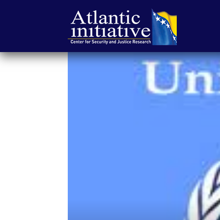
Atlantska
inicijativa
|
Center