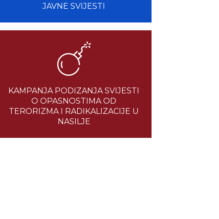
JAVNE SVIJESTI
KAMPANJA PODIZANJA SVIJESTI
O OPASNOSTIMA OD
TERORIZMA I RADIKALIZACIJE U
NASILJE