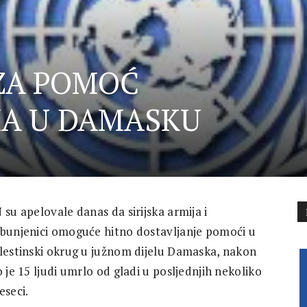
ZA POMOĆ
MA U DAMASKU
 su apelovale danas da sirijska armija i
bunjenici omoguće hitno dostavljanje pomoći u
lestinski okrug u južnom dijelu Damaska, nakon
o je 15 ljudi umrlo od gladi u posljednjih nekoliko
eseci.