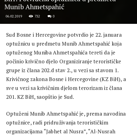
Munib Ahmetspahić
732
0
06.02.2019
Sud Bosne i Hercegovine potvrdio je 22. januara
optužnicu u predmetu Munib Ahmetspahić koja
optuženog Muniba Ahmetspahića tereti da je
počinio krivično djelo Organiziranje terorističke
grupe iz člana 202.d stav 2., u vezi sa stavom 1.
Krivičnog zakona Bosne i Hercegovine (KZ BiH), a
sve u vezi sa krivičnim djelom terorizam iz člana
201. KZ BiH, saopštio je Sud.
Optuženi Munib Ahmetspahić je, prema navodina
optužnice, radi pridruživanja terorističkim
organizacijama “Jabhet al Nusra”, “Al-Nusrah