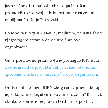
javne ličnosti trebalo da obrate pažnju šta
promovišu kroz svoje aktivnosti na društvenim
medijima,“ kaže je Petrovski.
Dosonova uloga u KTI-u je, međutim, nejasna zbog
njegovog insistiranja da on nije član ove
organizacije.
On je prethodno priznao da je pomagao KTI-u na
„jednom ili dva projekta“, ali je rekao i da nema
„poziciju, titulu ili ovlašćenja“ u ovoj organizaciji
.
On tvrdi da je tužio BIRN zbog ranije priče u kojoj
je, kako sam kaže, identifikovan kao „član“ KTI-a. U
članku o kome je reč, takva tvrdnja ne postoji.