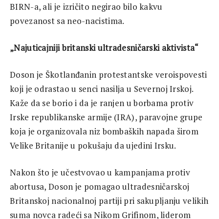
BIRN-a, ali je izričito negirao bilo kakvu
povezanost sa neo-nacistima.
„Najuticajniji britanski ultradesničarski aktivista“
Doson je Škotlanđanin protestantske veroispovesti
koji je odrastao u senci nasilja u Severnoj Irskoj.
Kaže da se borio i da je ranjen u borbama protiv
Irske republikanske armije (IRA), paravojne grupe
koja je organizovala niz bombaških napada širom
Velike Britanije u pokušaju da ujedini Irsku.
Nakon što je učestvovao u kampanjama protiv
abortusa, Doson je pomagao ultradesničarskoj
Britanskoj nacionalnoj partiji pri sakupljanju velikih
suma novca radeći sa Nikom Grifinom, liderom