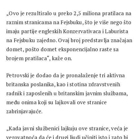
„Ovo je rezultiralo u preko 2,5 miliona pratilaca na
raznim stranicama na Fejsbuku, što je više nego što
imaju partije engleskih Konzervativaca i Laburista
na Fejsbuku zajedno. Ovaj broj predstavlja značajan
domet, pošto domet eksponencijalno raste sa
brojem pratilaca“, kaže on.
Petrovski je dodao da je pronalaženje tri aktivna
britanska poslanika, kao i stotina zdravstvenih
radnik i zaposlenih u britanskim javnim službama,
među onima koji su lajkovali ove stranice
zabrinjavajuće.
„Kada javni službenici lajkuju ove stranice, veća je
verovatnoća da će i drugi ljudi učiniti isto i zato bi