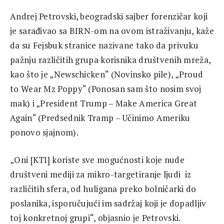
Andrej Petrovski, beogradski sajber forenzičar koji
je sarađivao sa BIRN-om na ovom istraživanju, kaže
da su Fejsbuk stranice nazivane tako da privuku
pažnju različitih grupa korisnika društvenih mreža,
kao što je „Newschicken“ (Novinsko pile), „Proud
to Wear Mz Poppy“ (Ponosan sam što nosim svoj
mak) i „President Trump – Make America Great
Again“ (Predsednik Tramp – Učinimo Ameriku
ponovo sjajnom).
„Oni [KTI] koriste sve mogućnosti koje nude
društveni mediji za mikro-targetiranje ljudi iz
različitih sfera, od huligana preko bolničarki do
poslanika, isporučujući im sadržaj koji je dopadljiv
toj konkretnoj grupi“, objasnio je Petrovski.