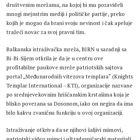
društvenim mrežama, na kojoj bi mu pozavideli
mnogi mejnstrim mediji i političke partije, preko
kojih je mogao da brani svoju nevinost i čak apeluje
tražeći novac za svoj pravni tim.
Balkanska istraživačka mreža, BIRN u saradnji sa
Bi-Bi-Sijem otkrila je da je u centru ove
profitabilne paukove mreže patriotskih sajtova
portal „Međunarodnih vitezova templara“ (Knights
Templar International – KTI), organizacije nazvane
po srednjevekovnim hrišćanskim krstašima koja je
blisko povezana sa Dosonom, iako on negira da ima
bilo kakvu zvaničnu funkciju u ovoj organizaciji.
Istraživanje otkriva da se njihovi šaljivi mimovi,
patriotski video snimci i ultradesničarski materijali