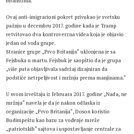
biralištima.
Ovaj anti-imigracioni pokret privukao je svetsku
pažnju u decembru 2017. godine kada je Tramp
retvitovao dva kontroverzna videa koja je objavio
jedan od vođa grupe.
Stranice grupe „Prvo Britanija“ uklonjena je sa
Fejsbuka u martu. Fejsbuk je saopštio da je grupa
„više puta objavljivala sadržaj dizajniran da
podstiče netrpeljivost i mržnju prema manjinama.“
U svom izveštaju iz februara 2017. godine „Nada, ne
mržnja“ navela je da je nakon odlaska iz
organizacije „Prvo Britanija“, Doson koristio
Budimpeštu kao bazu za vođenje mreže
„patriotskih“ sajtova i uspostavljanje centrale za