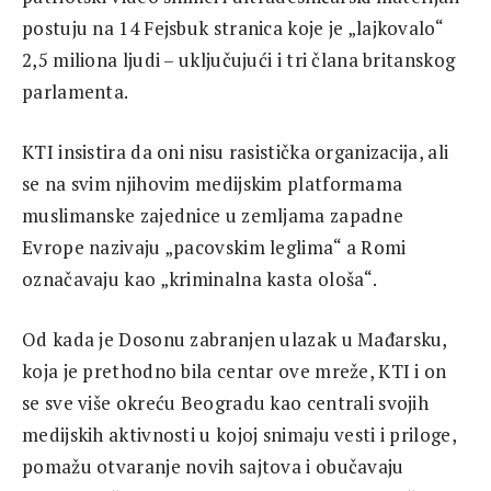
postuju na 14 Fejsbuk stranica koje je „lajkovalo“
2,5 miliona ljudi – uključujući i tri člana britanskog
parlamenta.
KTI insistira da oni nisu rasistička organizacija, ali
se na svim njihovim medijskim platformama
muslimanske zajednice u zemljama zapadne
Evrope nazivaju „pacovskim leglima“ a Romi
označavaju kao „kriminalna kasta ološa“.
Od kada je Dosonu zabranjen ulazak u Mađarsku,
koja je prethodno bila centar ove mreže, KTI i on
se sve više okreću Beogradu kao centrali svojih
medijskih aktivnosti u kojoj snimaju vesti i priloge,
pomažu otvaranje novih sajtova i obučavaju