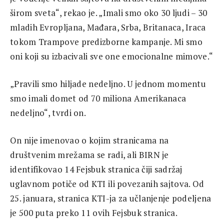
širom sveta“, rekao je. „Imali smo oko 30 ljudi – 30
mladih Evropljana, Mađara, Srba, Britanaca, Iraca
tokom Trampove predizborne kampanje. Mi smo
oni koji su izbacivali sve one emocionalne mimove.“
„Pravili smo hiljade nedeljno. U jednom momentu
smo imali domet od 70 miliona Amerikanaca
nedeljno“, tvrdi on.
On nije imenovao o kojim stranicama na
društvenim mrežama se radi, ali BIRN je
identifikovao 14 Fejsbuk stranica čiji sadržaj
uglavnom potiče od KTI ili povezanih sajtova. Od
25. januara, stranica KTI-ja za učlanjenje podeljena
je 500 puta preko 11 ovih Fejsbuk stranica.