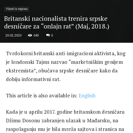
Vijesti iz regiona
Britanski nacionalista trenira srpske
desničare za “onlajn rat” (Maj, 2018.)
649
0
20.02.2020
Tvrdokorni britanski anti-imigracioni aktivista, kog
je londonski Tajms nazvao “marketniškim genijem
ekstremista”, obučava srpske desničare kako da
dobiju informativni rat.
This article is also available in:
English
Kada je u aprilu 2017. godine britanskom desničaru
Džimu Dosonu zabranjen ulazak u Mađarsku, na
raspolaganju mu je bila mreža sajtova i stranica na