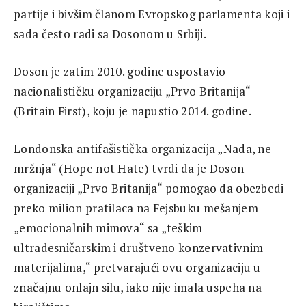
partije i bivšim članom Evropskog parlamenta koji i
sada često radi sa Dosonom u Srbiji.
Doson je zatim 2010. godine uspostavio
nacionalističku organizaciju „Prvo Britanija“
(Britain First), koju je napustio 2014. godine.
Londonska antifašistička organizacija „Nada, ne
mržnja“ (Hope not Hate) tvrdi da je Doson
organizaciji „Prvo Britanija“ pomogao da obezbedi
preko milion pratilaca na Fejsbuku mešanjem
„emocionalnih mimova“ sa „teškim
ultradesničarskim i društveno konzervativnim
materijalima,“ pretvarajući ovu organizaciju u
značajnu onlajn silu, iako nije imala uspeha na