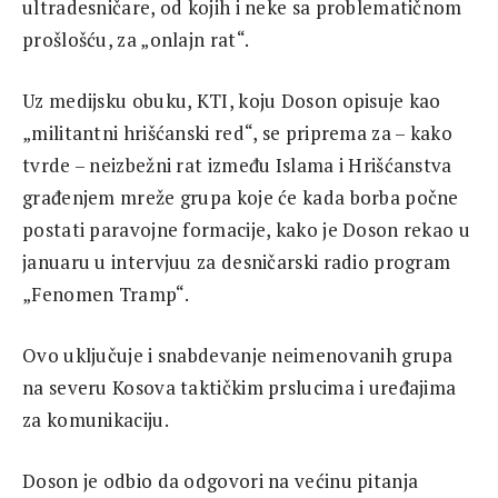
ultradesničare, od kojih i neke sa problematičnom
prošlošću, za „onlajn rat“.
Uz medijsku obuku, KTI, koju Doson opisuje kao
„militantni hrišćanski red“, se priprema za – kako
tvrde – neizbežni rat između Islama i Hrišćanstva
građenjem mreže grupa koje će kada borba počne
postati paravojne formacije, kako je Doson rekao u
januaru u intervjuu za desničarski radio program
„Fenomen Tramp“.
Ovo uključuje i snabdevanje neimenovanih grupa
na severu Kosova taktičkim prslucima i uređajima
za komunikaciju.
Doson je odbio da odgovori na većinu pitanja