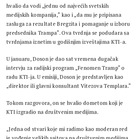
hvalio da vodi „jednu od najvećih svetskih
medijskih kompanija,“ kao i „da mu je pripisana
zasluga za rezultate Bregzita i pomaganje u izboru
predsednika Trampa“. Ova tvrdnja se podudara sa
tvrdnjama iznetim u godišnjim izveštajima KTI-a.
U januaru, Doson je dao sat vremena dugačak
intervju za radijski program „Fenomen Tramp“ o
radu KTI-ja. U emisiji, Doson je predstavljen kao
„direktor ili glavni konsultant Vitezova Templara.“
Tokom razgovora, on se hvalio dometom koji je
KTI izgradio na društvenim medijima.
„Jedna od stvari koje mi radimo kao moderan red
je vođenje velikih sajtova na društvenim medijima