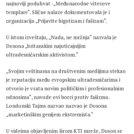
najnoviji poduhvat -„Međunarodne vitezove
templare“. Slične nalaze dokumentovala je i
organizacija „Prijavite bigotizam i fašizam“.
U istom izveštaju, „Nada, ne mržnja“ nazvala je
Dosona „britanskim najuticajnijim
ultradesničarskim aktivistom.“
„Svojim veštinama na društvenim medijima stekao
je reputaciju među evropskim ultradesničarima i
otvorio je vrata novim političkim i profesionalnim
odnosima“, navode ovi borci protiv fašizma.
Londonski Tajms nazvao nazvao je Dosona
„marketinškim genijem ekstremista.“
U videima objavljenim širom KTI mreže, Doson se