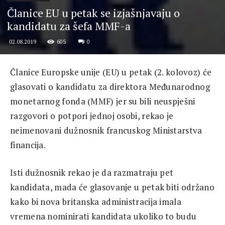
Članice EU u petak se izjašnjavaju o
kandidatu za šefa MMF-a
605
0
02.08.2019
Članice Europske unije (EU) u petak (2. kolovoz) će
glasovati o kandidatu za direktora Međunarodnog
monetarnog fonda (MMF) jer su bili neuspješni
razgovori o potpori jednoj osobi, rekao je
neimenovani dužnosnik francuskog Ministarstva
financija.
Isti dužnosnik rekao je da razmatraju pet
kandidata, mada će glasovanje u petak biti održano
kako bi nova britanska administracija imala
vremena nominirati kandidata ukoliko to budu