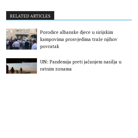
RELATED ARTICLES
Porodice albanske djece u sirijskim
kampovima prosvjedima traže njihov
povratak
UN: Pandemija preti jačanjem nasilja u
ratnim zonama
Lajčak u Beogradu: Dijalog nastaviti bez
daljih odlaganja
Tomaš Sunjog novi predstavnik EU na
Kosovu