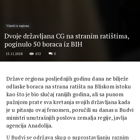
Vijesti iz regiona
Dvoje državljana CG na stranim ratištima,
poginulo 50 boraca iz BIH
613
0
15.11.2018
Države regiona posljednjih godinu dana ne bilježe
odlaske boraca na strana ratišta na Bliskom istoku
kao što je bio slučaj ranijih godina, ali sa punom
pažnjom prate sva kretanja svojih državljana kada
je u pitanju ovaj fenomen, poručili su danas u Budvi
ministri unutrašnjih poslova zemalja regije, javlja
agencija Anadolija.
U Budvi se održava skup o suprostavljanju raznim