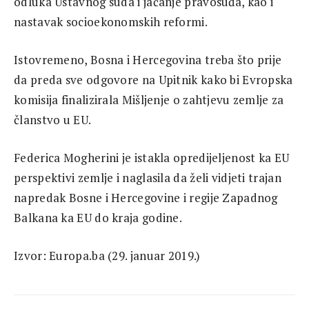
odluka Ustavnog suda i jačanje pravosuđa, kao i
nastavak socioekonomskih reformi.
Istovremeno, Bosna i Hercegovina treba što prije
da preda sve odgovore na Upitnik kako bi Evropska
komisija finalizirala Mišljenje o zahtjevu zemlje za
članstvo u EU.
Federica Mogherini je istakla opredijeljenost ka EU
perspektivi zemlje i naglasila da želi vidjeti trajan
napredak Bosne i Hercegovine i regije Zapadnog
Balkana ka EU do kraja godine.
Izvor: Europa.ba (29. januar 2019.)