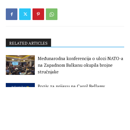
RELATED ARTICLES
Međunarodna konferencija o ulozi NATO-a
na Zapadnom Balkanu okupila brojne
stručnjake
Poziv za prijavu na Carol Bellamy
Leadership Award 2026. godine
Održana konferencija: Rehabilitacija i
reintegracija povratnica u Bosnu i
Hercegovinu i regiju Zapadnog Balkana