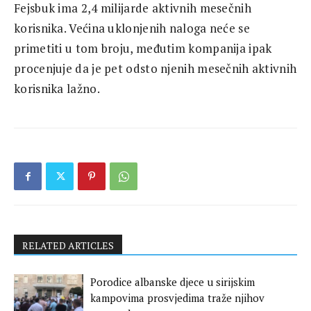
Fejsbuk ima 2,4 milijarde aktivnih mesečnih
korisnika. Većina uklonjenih naloga neće se
primetiti u tom broju, međutim kompanija ipak
procenjuje da je pet odsto njenih mesečnih aktivnih
korisnika lažno.
RELATED ARTICLES
Porodice albanske djece u sirijskim
kampovima prosvjedima traže njihov