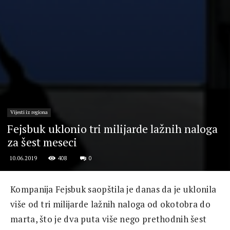
Vijesti iz regiona
Fejsbuk uklonio tri milijarde lažnih naloga
za šest meseci
408
0
10.06.2019
Kompanija Fejsbuk saopštila je danas da je uklonila
više od tri milijarde lažnih naloga od okotobra do
marta, što je dva puta više nego prethodnih šest