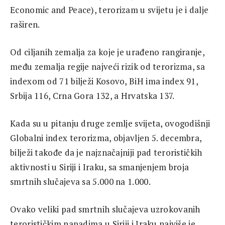
Economic and Peace), terorizam u svijetu je i dalje
raširen.
Od ciljanih zemalja za koje je urađeno rangiranje,
među zemalja regije najveći rizik od terorizma, sa
indexom od 71 bilježi Kosovo, BiH ima index 91,
Srbija 116, Crna Gora 132, a Hrvatska 137.
Kada su u pitanju druge zemlje svijeta, ovogodišnji
Globalni index terorizma, objavljen 5. decembra,
bilježi takođe da je najznačajniji pad terorističkih
aktivnosti u Siriji i Iraku, sa smanjenjem broja
smrtnih slučajeva sa 5.000 na 1.000.
Ovako veliki pad smrtnih slučajeva uzrokovanih
terorističkim napadima u Siriji i Iraku najviše je