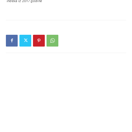
indexa iz 2017 godine
RELATED ARTICLES
Međunarodna konferencija o ulozi NATO-a
na Zapadnom Balkanu okupila brojne
stručnjake
Poziv za prijavu na Carol Bellamy
Leadership Award 2026. godine