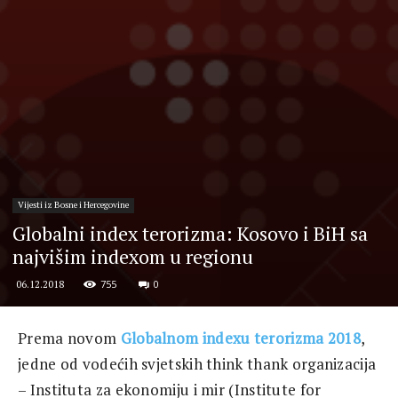
Vijesti iz Bosne i Hercegovine
Globalni index terorizma: Kosovo i BiH sa
najvišim indexom u regionu
755
0
06.12.2018
Prema novom
Globalnom indexu terorizma 2018
,
jedne od vodećih svjetskih think thank organizacija
– Instituta za ekonomiju i mir (Institute for