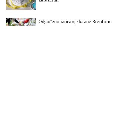
Odgođeno izricanje kazne Brentonu
Tarrantu za napad na džamije u
Christchurchu
PROJEKTI
ROD I REFORMA PRAVOSUĐA U BOSNI I
HERCEGOVINI