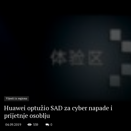
Vijesti iz regiona
Huawei optužio SAD za cyber napade i
prijetnje osoblju
559
0
04.09.2019