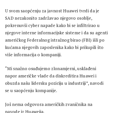
U svom saopćenju za javnost Huawei tvrdi da je
SAD nezakonito zadržavao njegovo osoblje,
pokrenuvši cyber napade kako bi se infiltrirao u
njegove interne informacijske sisteme i da su agenti
američkog Federalnog istražnog birao (FBI) išli po
kućama njegovih zaposlenika kako bi prikupili što
više informacija o kompaniji.
“Mi snažno osuđujemo zlonamjerni, usklađeni
napor američke vlade da diskreditira Huawei i
obuzda našu lidersku poziciju u industriji”, navodi
se u saopćenju kompanije.
Još nema odgovora američkih zvaničnika na
navode iz Huaweija.