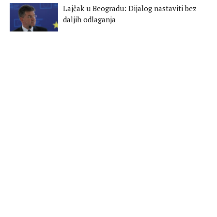
Lajčak u Beogradu: Dijalog nastaviti bez
daljih odlaganja
Tomaš Sunjog novi predstavnik EU na
Kosovu
Studija: Bez izolacije bilo bi 500 miliona
zaraženih
Odgođeno izricanje kazne Brentonu
Tarrantu za napad na džamije u
Christchurchu