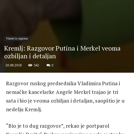
Vijesti iz regiona
Kremlj: Razgovor Putina i Merkel veoma
ozbiljan i detaljan
542
0
20.08.2018
Razgovor ruskog predsednika Vladimira Putina i
nemačke kancelarke Angele Merkel trajao je tri
sata i bio je veoma ozbiljan i detaljan, saopštio je u
nedelju Kremlj.
“Bio je to dug razgovor”, rekao je portparol