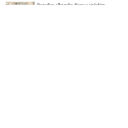
Porodice albanske djece u sirijskim
kampovima prosvjedima traže njihov
povratak
UN: Pandemija preti jačanjem nasilja u
ratnim zonama
Lajčak u Beogradu: Dijalog nastaviti bez
daljih odlaganja
Tomaš Sunjog novi predstavnik EU na
Kosovu
Studija: Bez izolacije bilo bi 500 miliona
zaraženih