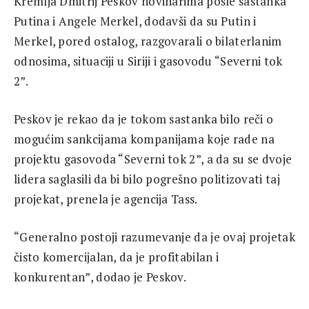
Kremlja Dmitrij Peskov novinarima posle sastanka
Putina i Angele Merkel, dodavši da su Putin i
Merkel, pored ostalog, razgovarali o bilaterlanim
odnosima, situaciji u Siriji i gasovodu “Severni tok
2”.
Peskov je rekao da je tokom sastanka bilo reči o
mogućim sankcijama kompanijama koje rade na
projektu gasovoda “Severni tok 2”, a da su se dvoje
lidera saglasili da bi bilo pogrešno politizovati taj
projekat, prenela je agencija Tass.
“Generalno postoji razumevanje da je ovaj projetak
čisto komercijalan, da je profitabilan i
konkurentan”, dodao je Peskov.