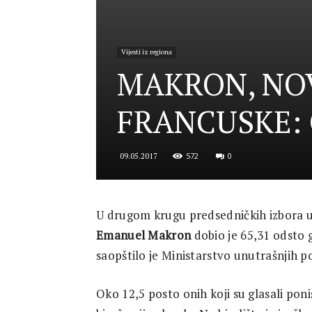
for
Vijesti iz regiona
MAKRON, NOV
Security
FRANCUSKE:
572
0
09.05.2017
and
U drugom krugu predsedničkih izbora u 
Emanuel Makron
dobio je 65,31 odsto 
Justice
saopštilo je Ministarstvo unutrašnjih p
Oko 12,5 posto onih koji su glasali poniš