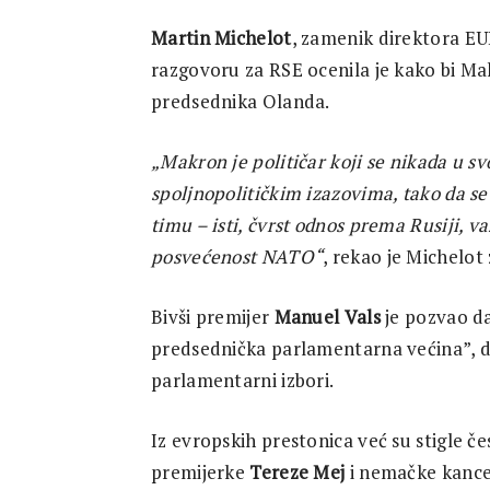
Martin Michelot
, zamenik direktora E
razgovoru za RSE ocenila je kako bi M
predsednika Olanda.
„Makron je političar koji se nikada u svo
spoljnopolitičkim izazovima, tako da se
timu – isti, čvrst odnos prema Rusiji, 
posvećenost NATO“
, rekao je Michelot
Bivši premijer
Manuel Vals
je pozvao d
predsednička parlamentarna većina”, d
parlamentarni izbori.
Iz evropskih prestonica već su stigle 
premijerke
Tereze Mej
i nemačke kanc