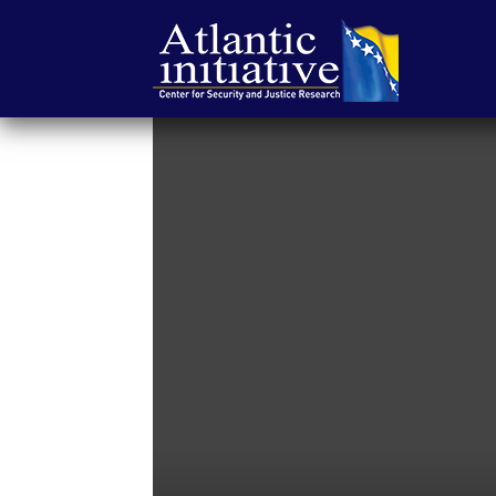
Atlantska
inicijativa
|
Center