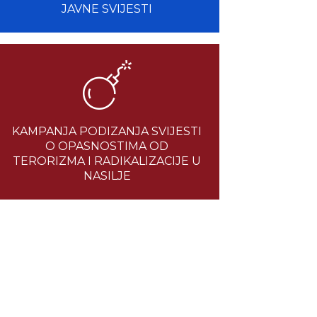
JAVNE SVIJESTI
KAMPANJA PODIZANJA SVIJESTI
O OPASNOSTIMA OD
TERORIZMA I RADIKALIZACIJE U
NASILJE