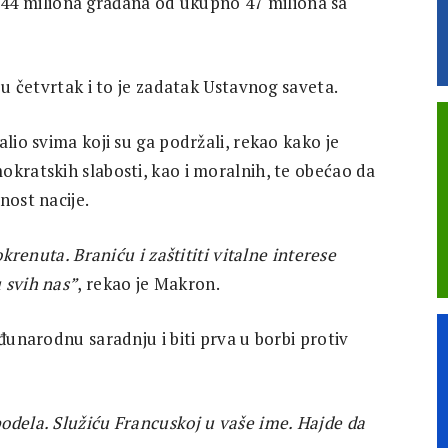
šlo 44 miliona građana od ukupno 47 miliona sa
 u četvrtak i to je zadatak Ustavnog saveta.
lio svima koji su ga podržali, rekao kako je
okratskih slabosti, kao i moralnih, te obećao da
nost nacije.
okrenuta. Braniću i zaštititi vitalne interese
 svih nas”
, rekao je Makron.
đunarodnu saradnju i biti prva u borbi protiv
odela. Služiću Francuskoj u vaše ime. Hajde da