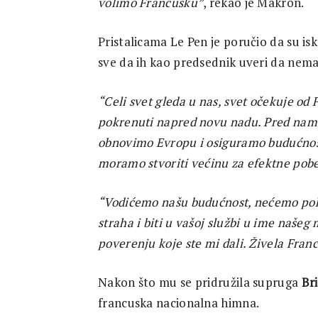
volimo Francusku”
, rekao je Makron.
Pristalicama Le Pen je poručio da su iska
sve da ih kao predsednik uveri da nema 
“Celi svet gleda u nas, svet očekuje o
pokrenuti napred novu nadu. Pred nama
obnovimo Evropu i osiguramo budućnost
moramo stvoriti većinu za efektne pob
“Vodićemo našu budućnost, nećemo pokl
straha i biti u vašoj službi u ime našeg 
poverenju koje ste mi dali. Živela Fran
Nakon što mu se pridružila supruga
Bri
francuska nacionalna himna.