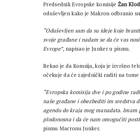
Predsednik Evropske komisije
Žan Klod
oduševljen kako je Makron odbranio s
“Oduševljen sam da su ideje koje branit
svoje građane i nadam se da će vas nosit
Evrope”
, napisao je Junker u pismu.
Rekao je da Komsija, koja je izvršno tel
očekuje da će zajednički raditi na tome 
“Evropska komisija dve i po godine radi 
naše građane i obezbediti im sredstva 
agendu do kraja mog manadata. Imam p
plodonosna i da će nam omogućiti posti
pismu Macronu Junker.