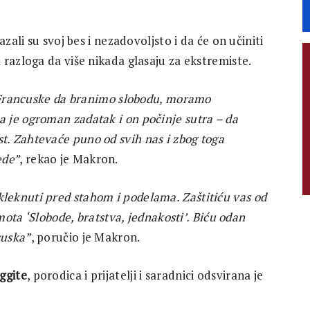
zali su svoj bes i nezadovoljsto i da će on učiniti
razloga da više nikada glasaju za ekstremiste.
d Francuske da branimo slobodu, moramo
 je ogroman zadatak i on počinje sutra – da
. Zahtevaće puno od svih nas i zbog toga
ede”
, rekao je Makron.
eknuti pred stahom i podelama. Zaštitiću vas od
mota ‘Slobode, bratstva, jednakosti’. Biću odan
cuska”
, poručio je Makron.
ggite
, porodica i prijatelji i saradnici odsvirana je