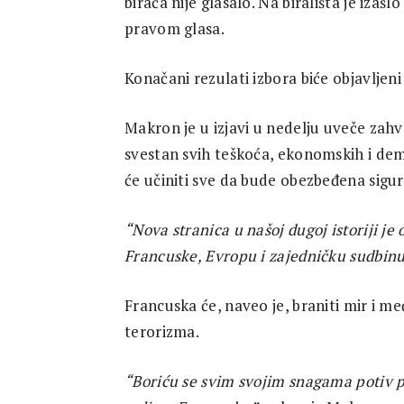
birača nije glasalo. Na birališta je iza
Research
pravom glasa.
Konačani rezulati izbora biće objavljeni
Makron je u izjavi u nedelju uveče zahva
svestan svih teškoća, ekonomskih i dem
će učiniti sve da bude obezbeđena sigur
“Nova stranica u našoj dugoj istoriji je 
Francuske, Evropu i zajedničku sudbinu
Francuska će, naveo je, braniti mir i me
terorizma.
“Boriću se svim svojim snagama potiv p