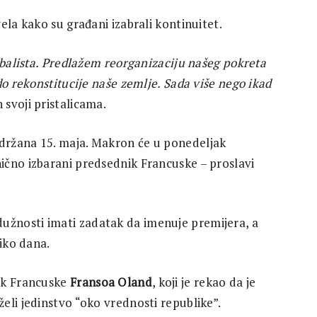
ela kako su građani izabrali kontinuitet.
obalista. Predlažem reorganizaciju našeg pokreta
do rekonstitucije naše zemlje. Sada više nego ikad
n svoji pristalicama.
držana 15. maja. Makron će u ponedeljak
ično izbarani predsednik Francuske – proslavi
žnosti imati zadatak da imenuje premijera, a
liko dana.
ik Francuske
Fransoa Oland
, koji je rekao da je
eli jedinstvo “oko vrednosti republike”.