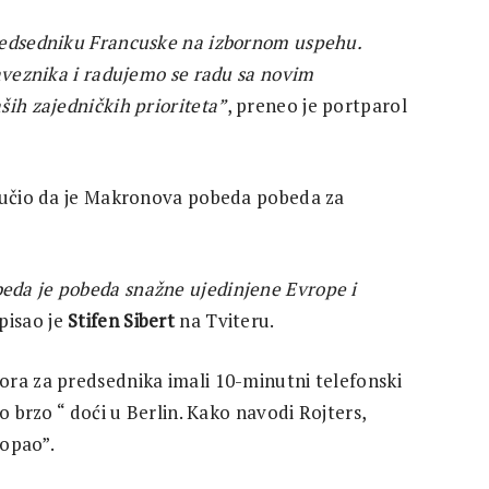
redsedniku Francuske na izbornom uspehu.
saveznika i radujemo se radu sa novim
ših zajedničkih prioriteta”
, preneo je portparol
oručio da je Makronova pobeda pobeda za
eda je pobeda snažne ujedinjene Evrope i
apisao je
Stifen Sibert
na Tviteru.
ora za predsednika imali 10-minutni telefonski
o brzo “ doći u Berlin. Kako navodi Rojters,
topao”.