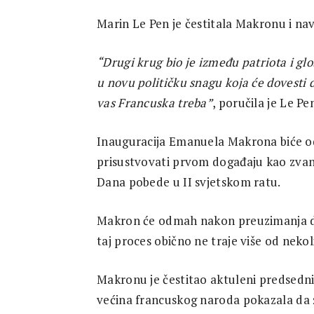
Marin Le Pen je čestitala Makronu i nav
“Drugi krug bio je između patriota i gl
u novu političku snagu koja će dovesti 
vas Francuska treba”
, poručila je Le Pe
Inauguracija Emanuela Makrona biće o
prisustvovati prvom događaju kao zvan
Dana pobede u II svjetskom ratu.
Makron će odmah nakon preuzimanja du
taj proces obično ne traje više od neko
Makronu je čestitao aktuleni predsedn
većina francuskog naroda pokazala da ž