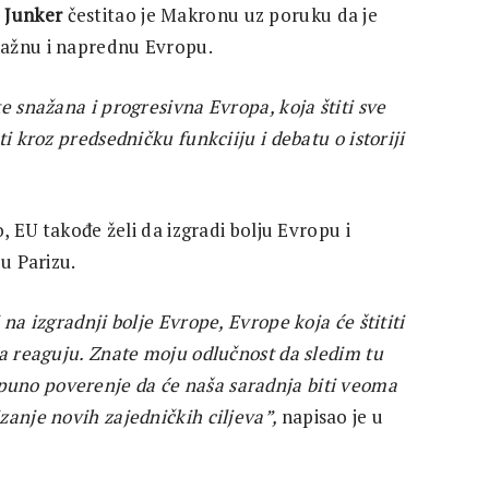
 Junker
čestitao je Makronu uz poruku da je
nažnu i naprednu Evropu.
e snažana i progresivna Evropa, koja štiti sve
i kroz predsedničku funkciiju i debatu o istoriji
o, EU takođe želi da izgradi bolju Evropu i
u Parizu.
na izgradnji bolje Evrope, Evrope koja će štititi
da reaguju. Znate moju odlučnost da sledim tu
uno poverenje da će naša saradnja biti veoma
zanje novih zajedničkih ciljeva”,
napisao je u