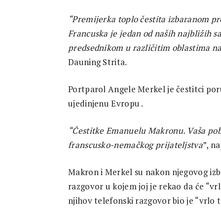
“Premijerka toplo čestita izbaranom p
Francuska je jedan od naših najbližih 
predsednikom u različitim oblastima na
Dauning Strita.
Portparol Angele Merkel je čestitci p
ujedinjenu Evropu .
“Čestitke Emanuelu Makronu. Vaša pob
franscusko-nemačkog prijateljstva
”, n
Makron i Merkel su nakon njegovog izb
razgovor u kojem joj je rekao da će “vrl
njihov telefonski razgovor bio je “vrlo 