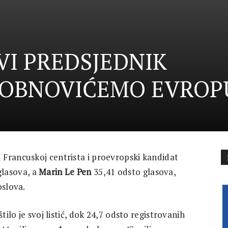
I PREDSJEDNIK
 OBNOVIĆEMO EVROP
Francuskoj centrista i proevropski kandidat
glasova, a
Marin Le Pen
35,41 odsto glasova,
oslova.
tilo je svoj listić, dok 24,7 odsto registrovanih