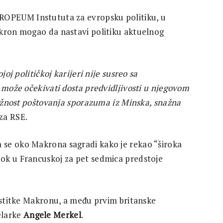
UROPEUM Instututa za evropsku politiku, u
akron mogao da nastavi politiku aktuelnog
joj političkoj karijeri nije susreo sa
 može očekivati dosta predvidljivosti u njegovom
važnost poštovanja sporazuma iz Minska, snažna
 za RSE.
a se oko Makrona sagradi kako je rekao “široka
ok u Francuskoj za pet sedmica predstoje
čestitke Makronu, a među prvim britanske
elarke
Angele Merkel
.