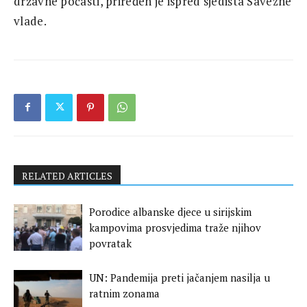
državne počasti, priređen je ispred sjedišta Savezne
vlade.
RELATED ARTICLES
Porodice albanske djece u sirijskim
kampovima prosvjedima traže njihov
povratak
UN: Pandemija preti jačanjem nasilja u
ratnim zonama