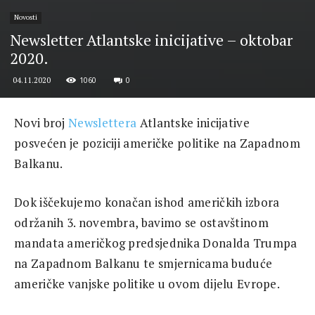
Novosti
Newsletter Atlantske inicijative – oktobar
2020.
1060
0
04.11.2020
Novi broj
Newslettera
Atlantske inicijative
posvećen je poziciji američke politike na Zapadnom
Balkanu.
Dok iščekujemo konačan ishod američkih izbora
održanih 3. novembra, bavimo se ostavštinom
mandata američkog predsjednika Donalda Trumpa
na Zapadnom Balkanu te smjernicama buduće
američke vanjske politike u ovom dijelu Evrope.