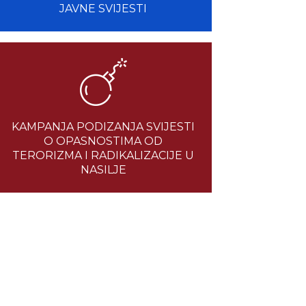
JAVNE SVIJESTI
KAMPANJA PODIZANJA SVIJESTI
O OPASNOSTIMA OD
TERORIZMA I RADIKALIZACIJE U
NASILJE