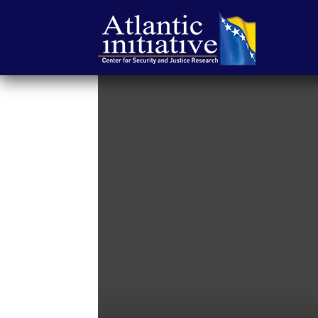
Atlantska
inicijativa
|
Center