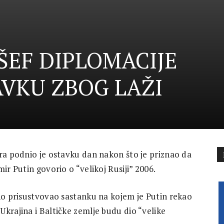
ŠEF DIPLOMACIJE
VKU ZBOG LAŽI
tra podnio je ostavku dan nakon što je priznao da
ir Putin govorio o “velikoj Rusiji” 2006.
bno prisustvovao sastanku na kojem je Putin rekao
krajina i Baltičke zemlje budu dio “velike