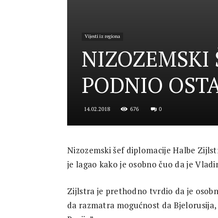
for
Vijesti iz regiona
NIZOZEMSKI 
Security
PODNIO OSTA
676
0
14.02.2018
and
Nizozemski šef diplomacije Halbe Zijls
je lagao kako je osobno čuo da je Vladim
Justice
Zijlstra je prethodno tvrdio da je oso
da razmatra mogućnost da Bjelorusija, U