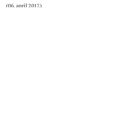
(06. april 2017.)
RELATED ARTICLES
Porodice albanske djece u sirijskim
kampovima prosvjedima traže njihov
povratak
UN: Pandemija preti jačanjem nasilja u
ratnim zonama