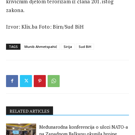
krivičnim djelom terorizam iz člana 201. istog
zakona.
Izvor: Klix.ba Foto: Birn/Sud BiH
TAGS
Munib Ahmetspahić
Sirija
Sud BiH
RELATED ARTICLES
Međunarodna konferencija o ulozi NATO-a
na Zapadnom Balkanu okupila brojne