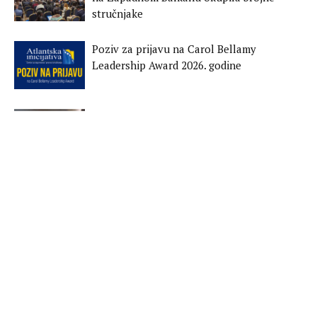
stručnjake
Poziv za prijavu na Carol Bellamy
Leadership Award 2026. godine
Održana konferencija: Rehabilitacija i
reintegracija povratnica u Bosnu i
Hercegovinu i regiju Zapadnog Balkana
Održana jednodnevna obuka za
predstavnice policijskih struktura Bosne i
Hercegovine
Ohrabrivanje radikalnih grupa kroz
narative i propagiranje straha