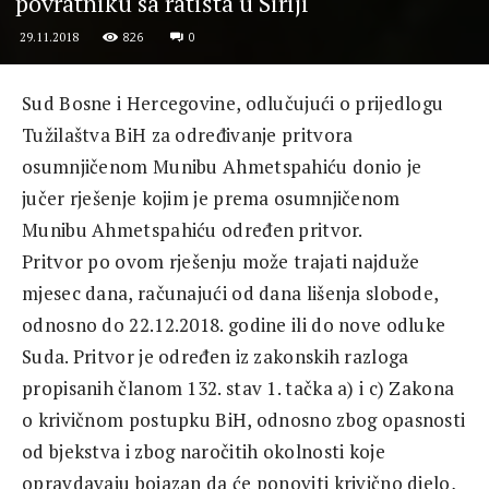
povratniku sa ratišta u Siriji
826
0
29.11.2018
Sud Bosne i Hercegovine, odlučujući o prijedlogu
Tužilaštva BiH za određivanje pritvora
osumnjičenom Munibu Ahmetspahiću donio je
jučer rješenje kojim je prema osumnjičenom
Munibu Ahmetspahiću određen pritvor.
Pritvor po ovom rješenju može trajati najduže
mjesec dana, računajući od dana lišenja slobode,
odnosno do 22.12.2018. godine ili do nove odluke
Suda. Pritvor je određen iz zakonskih razloga
propisanih članom 132. stav 1. tačka a) i c) Zakona
o krivičnom postupku BiH, odnosno zbog opasnosti
od bjekstva i zbog naročitih okolnosti koje
opravdavaju bojazan da će ponoviti krivično djelo,