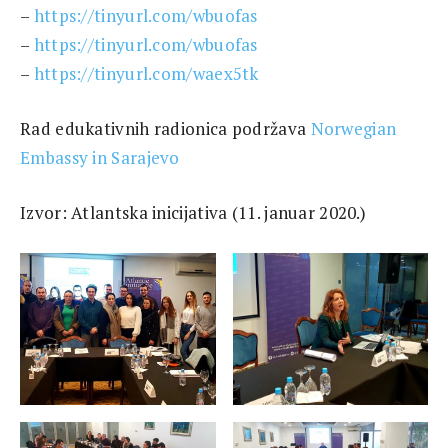
–
https://tinyurl.com/wbuofas
–
https://tinyurl.com/wbuofas
–
https://tinyurl.com/waex5tk
Rad edukativnih radionica podržava
Norwegian
Embassy in Sarajevo
Izvor: Atlantska inicijativa (11. januar 2020.)