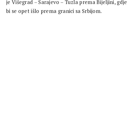
je Višegrad – Sarajevo – Tuzla prema Bijeljini, gdje
bi se opet išlo prema granici sa Srbijom.
Izvor: Agencije
RELATED ARTICLES
Međunarodna konferencija o ulozi NATO-a
na Zapadnom Balkanu okupila brojne
stručnjake