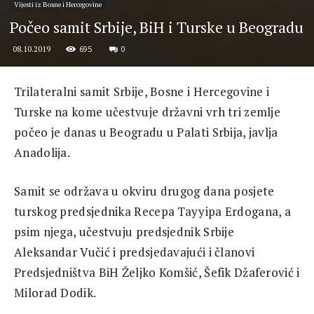
Vijesti iz Bosne i Hercegovine
Počeo samit Srbije, BiH i Turske u Beogradu
695
0
08.10.2019
Trilateralni samit Srbije, Bosne i Hercegovine i
Turske na kome učestvuje državni vrh tri zemlje
počeo je danas u Beogradu u Palati Srbija, javlja
Anadolija.
Samit se održava u okviru drugog dana posjete
turskog predsjednika Recepa Tayyipa Erdogana, a
psim njega, učestvuju predsjednik Srbije
Aleksandar Vučić i predsjedavajući i članovi
Predsjedništva BiH Željko Komšić, Šefik Džaferović i
Milorad Dodik.